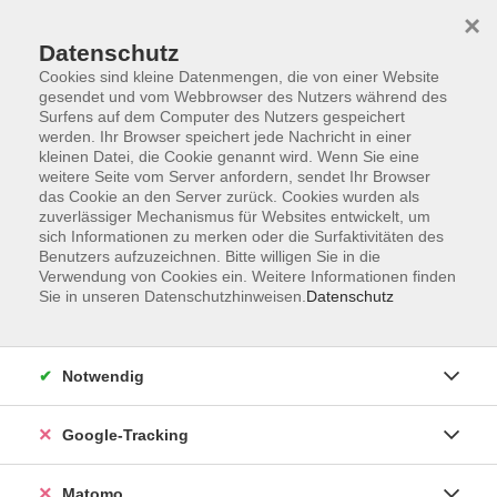
×
Datenschutz
Cookies sind kleine Datenmengen, die von einer Website
gesendet und vom Webbrowser des Nutzers während des
Surfens auf dem Computer des Nutzers gespeichert
Skip to main content
werden. Ihr Browser speichert jede Nachricht in einer
kleinen Datei, die Cookie genannt wird. Wenn Sie eine
weitere Seite vom Server anfordern, sendet Ihr Browser
Der Kurs konnte nicht gefunden werden.
das Cookie an den Server zurück. Cookies wurden als
zuverlässiger Mechanismus für Websites entwickelt, um
sich Informationen zu merken oder die Surfaktivitäten des
Benutzers aufzuzeichnen. Bitte willigen Sie in die
Verwendung von Cookies ein. Weitere Informationen finden
Sie in unseren Datenschutzhinweisen.
Datenschutz
AGB
Datenschutzerklärung
Impressum
Notwendig
Newsletter
| Login für Kursleitende
Google-Tracking
Widerruf
Matomo