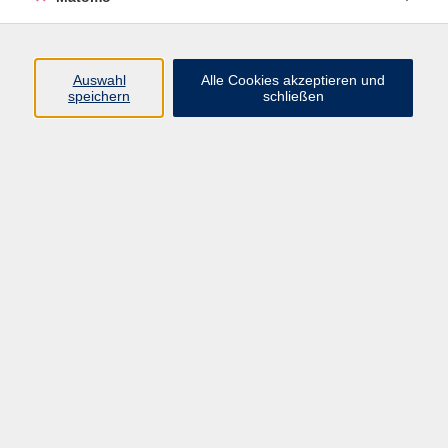
Programm
Auswahl
Alle Cookies akzeptieren und
Gesellschaft
speichern
schließen
Beruf
Sprachen
Gesundheit
Kultur
Junge vhs
Online & Hybrid
Verbraucherbildung
Inhalte
Startseite