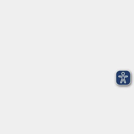
Herrsching
info@vhs-starnbergammersee.de
So erreichen Sie uns.
Öffnungszeiten
Geschäftsstelle Herrsching:
Montag - Freitag
08:30 - 12:30 Uhr
Dienstag
15:00 - 18:00 Uhr
Geschäftsstelle Starnberg:
Montag - Donnerstag
08:30 - 12:30 Uhr
Freitag
10:00 - 12:00 Uhr
Mittwoch zusätzlich
16:00 - 19:00 Uhr
Donnerstag zusätzlich
16:00 - 18:00 Uhr