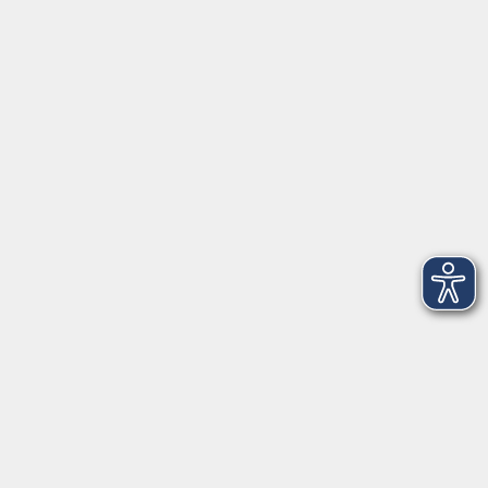
Herrsching
info@vhs-starnbergammersee.de
So erreichen Sie uns.
Öffnungszeiten
Geschäftsstelle Herrsching:
Montag - Freitag
08:30 - 12:30 Uhr
Dienstag
15:00 - 18:00 Uhr
Geschäftsstelle Starnberg:
Montag - Donnerstag
08:30 - 12:30 Uhr
Freitag
10:00 - 12:00 Uhr
Mittwoch zusätzlich
16:00 - 19:00 Uhr
Donnerstag zusätzlich
16:00 - 18:00 Uhr