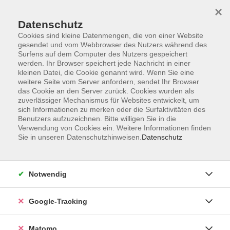
×
Datenschutz
Cookies sind kleine Datenmengen, die von einer Website
gesendet und vom Webbrowser des Nutzers während des
Surfens auf dem Computer des Nutzers gespeichert
Skip to main content
werden. Ihr Browser speichert jede Nachricht in einer
kleinen Datei, die Cookie genannt wird. Wenn Sie eine
weitere Seite vom Server anfordern, sendet Ihr Browser
Der Kurs konnte nicht gefunden werden.
das Cookie an den Server zurück. Cookies wurden als
zuverlässiger Mechanismus für Websites entwickelt, um
sich Informationen zu merken oder die Surfaktivitäten des
Benutzers aufzuzeichnen. Bitte willigen Sie in die
Verwendung von Cookies ein. Weitere Informationen finden
Sie in unseren Datenschutzhinweisen.
Datenschutz
AGB
Datenschutzerklärung
Impressum
Notwendig
Newsletter
| Login für Kursleitende
Google-Tracking
Widerruf
Matomo