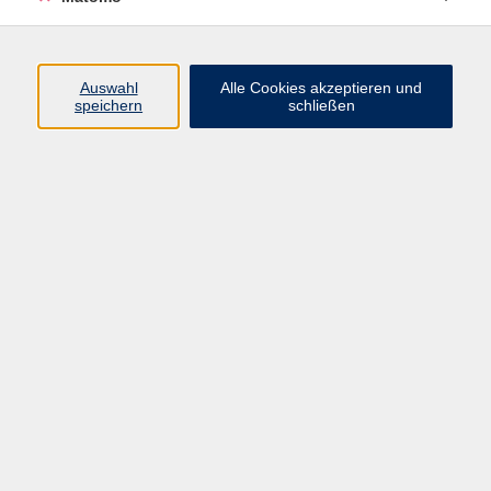
Programm
Auswahl
Alle Cookies akzeptieren und
Gesellschaft
speichern
schließen
Beruf
Sprachen
Gesundheit
Kultur
Junge vhs
Online & Hybrid
Verbraucherbildung
Inhalte
Startseite