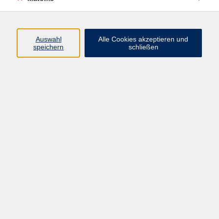
Programm
Auswahl
Alle Cookies akzeptieren und
Gesellschaft
speichern
schließen
Beruf
Sprachen
Gesundheit
Kultur
Junge vhs
Online & Hybrid
Verbraucherbildung
Inhalte
Startseite