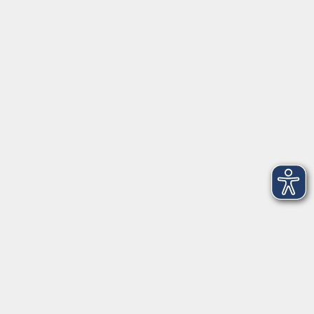
Herrsching
info@vhs-starnbergammersee.de
So erreichen Sie uns.
Öffnungszeiten
Geschäftsstelle Herrsching:
Montag - Freitag
08:30 - 12:30 Uhr
Dienstag
15:00 - 18:00 Uhr
Geschäftsstelle Starnberg:
Montag - Donnerstag
08:30 - 12:30 Uhr
Freitag
10:00 - 12:00 Uhr
Mittwoch zusätzlich
16:00 - 19:00 Uhr
Donnerstag zusätzlich
16:00 - 18:00 Uhr