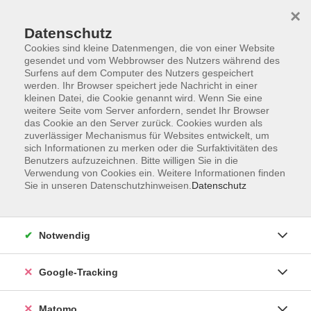
×
Datenschutz
Cookies sind kleine Datenmengen, die von einer Website
gesendet und vom Webbrowser des Nutzers während des
Surfens auf dem Computer des Nutzers gespeichert
Skip to main content
werden. Ihr Browser speichert jede Nachricht in einer
kleinen Datei, die Cookie genannt wird. Wenn Sie eine
weitere Seite vom Server anfordern, sendet Ihr Browser
Der Kurs konnte nicht gefunden werden.
das Cookie an den Server zurück. Cookies wurden als
zuverlässiger Mechanismus für Websites entwickelt, um
sich Informationen zu merken oder die Surfaktivitäten des
Benutzers aufzuzeichnen. Bitte willigen Sie in die
Verwendung von Cookies ein. Weitere Informationen finden
Sie in unseren Datenschutzhinweisen.
Datenschutz
AGB
Datenschutzerklärung
Impressum
Notwendig
Newsletter
| Login für Kursleitende
Google-Tracking
Widerruf
Matomo