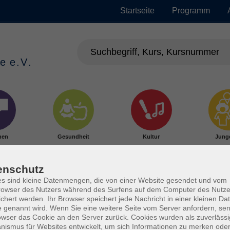
Startseite
Programm
hen
Gesundheit
Kultur
Jung
enschutz
s sind kleine Datenmengen, die von einer Website gesendet und vom
owser des Nutzers während des Surfens auf dem Computer des Nutze
chert werden. Ihr Browser speichert jede Nachricht in einer kleinen Dat
 genannt wird. Wenn Sie eine weitere Seite vom Server anfordern, se
owser das Cookie an den Server zurück. Cookies wurden als zuverlässi
ismus für Websites entwickelt, um sich Informationen zu merken oder