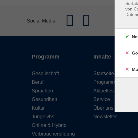
Surfak
von Co
Daten
Social Media
No
Go
Programm
Inhalte
Ma
Gesellschaft
Startseite
Beruf
Programm
Sprachen
Aktuelles
Gesundheit
Service
Kultur
Über uns
Junge vhs
Newsletter
Online & Hybrid
Verbraucherbildung