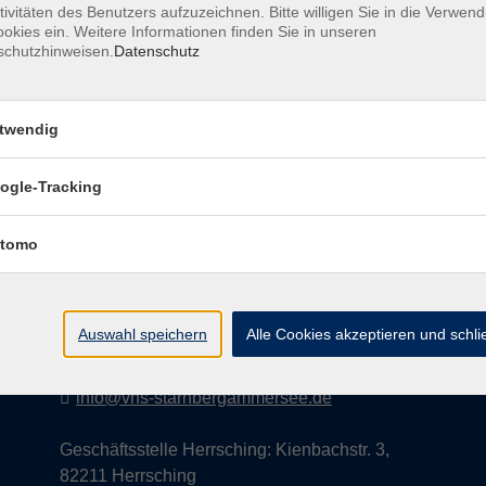
tivitäten des Benutzers aufzuzeichnen. Bitte willigen Sie in die Verwen
okies ein. Weitere Informationen finden Sie in unseren
schutzhinweisen.
Datenschutz
AGB
Datenschutzerklärung
Impress
twendig
ogle-Tracking
Kontakt
tomo
vhs StarnbergAmmersee e. V.
08151 9731210
Auswahl speichern
Alle Cookies akzeptieren und schl
Geschäftsstelle Starnberg: Bahnhofplatz 14,
82319 Starnberg
info@vhs-starnbergammersee.de
Geschäftsstelle Herrsching: Kienbachstr. 3,
82211 Herrsching