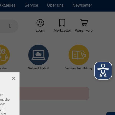
Aktuelles
Service
Über uns
Newsletter
Login
Merkzettel
Warenkorb
e vhs
Online & Hybrid
Verbraucherbildung
×
rs
ei, die
ndet
ger
 die