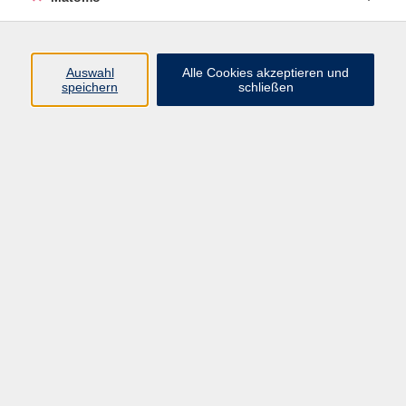
Programm
Auswahl
Alle Cookies akzeptieren und
Gesellschaft
speichern
schließen
Beruf
Sprachen
Gesundheit
Kultur
Junge vhs
Online & Hybrid
Verbraucherbildung
Inhalte
Startseite