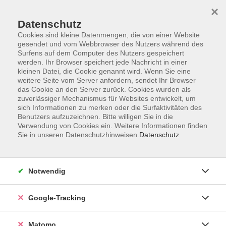
×
Datenschutz
Cookies sind kleine Datenmengen, die von einer Website
gesendet und vom Webbrowser des Nutzers während des
Surfens auf dem Computer des Nutzers gespeichert
Skip to main content
werden. Ihr Browser speichert jede Nachricht in einer
kleinen Datei, die Cookie genannt wird. Wenn Sie eine
weitere Seite vom Server anfordern, sendet Ihr Browser
Der Kurs konnte nicht gefunden werden.
das Cookie an den Server zurück. Cookies wurden als
zuverlässiger Mechanismus für Websites entwickelt, um
sich Informationen zu merken oder die Surfaktivitäten des
Benutzers aufzuzeichnen. Bitte willigen Sie in die
Verwendung von Cookies ein. Weitere Informationen finden
Sie in unseren Datenschutzhinweisen.
Datenschutz
AGB
Datenschutzerklärung
Impressum
Notwendig
Newsletter
| Login für Kursleitende
Google-Tracking
Widerruf
Matomo