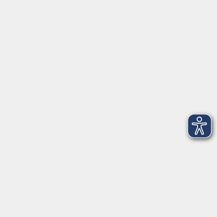
Herrsching
info@vhs-starnbergammersee.de
So erreichen Sie uns.
Öffnungszeiten
Geschäftsstelle Herrsching:
Montag - Freitag
08:30 - 12:30 Uhr
Dienstag
15:00 - 18:00 Uhr
Geschäftsstelle Starnberg:
Montag - Donnerstag
08:30 - 12:30 Uhr
Freitag
10:00 - 12:00 Uhr
Mittwoch zusätzlich
16:00 - 19:00 Uhr
Donnerstag zusätzlich
16:00 - 18:00 Uhr