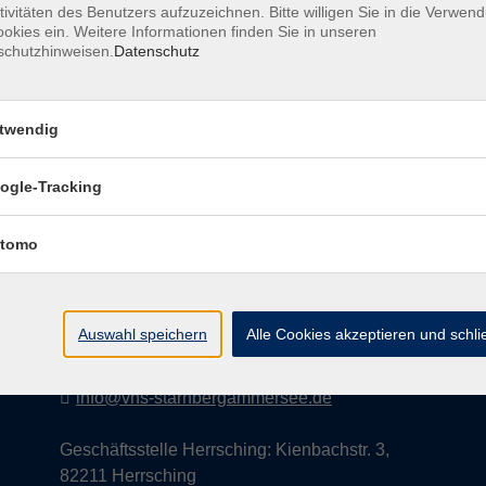
tivitäten des Benutzers aufzuzeichnen. Bitte willigen Sie in die Verwen
okies ein. Weitere Informationen finden Sie in unseren
schutzhinweisen.
Datenschutz
AGB
Datenschutzerklärung
Impress
twendig
ogle-Tracking
Kontakt
tomo
vhs StarnbergAmmersee e. V.
08151 9731210
Auswahl speichern
Alle Cookies akzeptieren und schl
Geschäftsstelle Starnberg: Bahnhofplatz 14,
82319 Starnberg
info@vhs-starnbergammersee.de
Geschäftsstelle Herrsching: Kienbachstr. 3,
82211 Herrsching