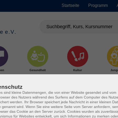
Startseite
Programm
hen
Gesundheit
Kultur
Jung
enschutz
s sind kleine Datenmengen, die von einer Website gesendet und vom
owser des Nutzers während des Surfens auf dem Computer des Nutze
chert werden. Ihr Browser speichert jede Nachricht in einer kleinen Dat
 genannt wird. Wenn Sie eine weitere Seite vom Server anfordern, se
owser das Cookie an den Server zurück. Cookies wurden als zuverlässi
ismus für Websites entwickelt, um sich Informationen zu merken oder