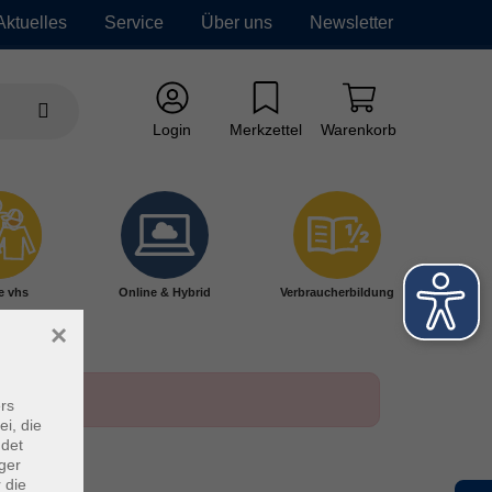
Aktuelles
Service
Über uns
Newsletter
Login
Merkzettel
Warenkorb
e vhs
Online & Hybrid
Verbraucherbildung
×
rs
ei, die
ndet
ger
 die