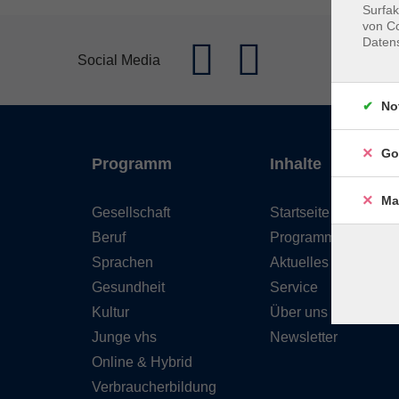
Surfak
von Co
Daten
Social Media
No
Go
Programm
Inhalte
Ma
Gesellschaft
Startseite
Beruf
Programm
Sprachen
Aktuelles
Gesundheit
Service
Kultur
Über uns
Junge vhs
Newsletter
Online & Hybrid
Verbraucherbildung