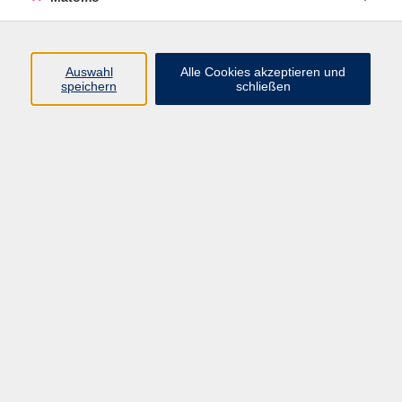
Programm
Auswahl
Alle Cookies akzeptieren und
Gesellschaft
speichern
schließen
Beruf
Sprachen
Gesundheit
Kultur
Junge vhs
Online & Hybrid
Verbraucherbildung
Inhalte
Startseite