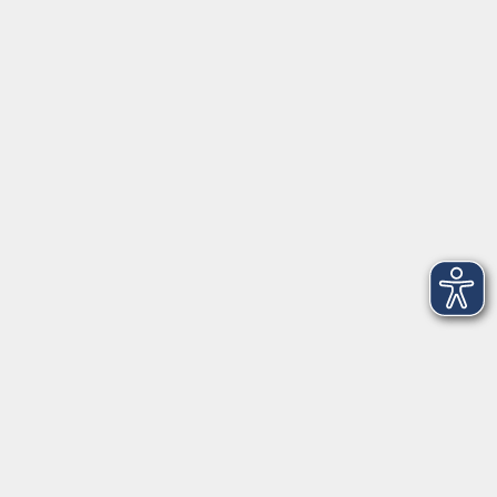
Herrsching
info@vhs-starnbergammersee.de
So erreichen Sie uns.
Öffnungszeiten
Geschäftsstelle Herrsching:
Montag - Freitag
08:30 - 12:30 Uhr
Dienstag
15:00 - 18:00 Uhr
Geschäftsstelle Starnberg:
Montag - Donnerstag
08:30 - 12:30 Uhr
Freitag
10:00 - 12:00 Uhr
Mittwoch zusätzlich
16:00 - 19:00 Uhr
Donnerstag zusätzlich
16:00 - 18:00 Uhr