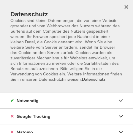
×
Datenschutz
Cookies sind kleine Datenmengen, die von einer Website
gesendet und vom Webbrowser des Nutzers während des
Surfens auf dem Computer des Nutzers gespeichert
Skip to main content
werden. Ihr Browser speichert jede Nachricht in einer
kleinen Datei, die Cookie genannt wird. Wenn Sie eine
weitere Seite vom Server anfordern, sendet Ihr Browser
Der Kurs konnte nicht gefunden werden.
das Cookie an den Server zurück. Cookies wurden als
zuverlässiger Mechanismus für Websites entwickelt, um
sich Informationen zu merken oder die Surfaktivitäten des
Benutzers aufzuzeichnen. Bitte willigen Sie in die
Verwendung von Cookies ein. Weitere Informationen finden
Sie in unseren Datenschutzhinweisen.
Datenschutz
AGB
Datenschutzerklärung
Impressum
Notwendig
Newsletter
| Login für Kursleitende
Google-Tracking
Widerruf
Matomo