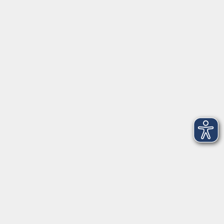
Herrsching
info@vhs-starnbergammersee.de
So erreichen Sie uns.
Öffnungszeiten
Geschäftsstelle Herrsching:
Montag - Freitag
08:30 - 12:30 Uhr
Dienstag
15:00 - 18:00 Uhr
Geschäftsstelle Starnberg:
Montag - Donnerstag
08:30 - 12:30 Uhr
Freitag
10:00 - 12:00 Uhr
Mittwoch zusätzlich
16:00 - 19:00 Uhr
Donnerstag zusätzlich
16:00 - 18:00 Uhr