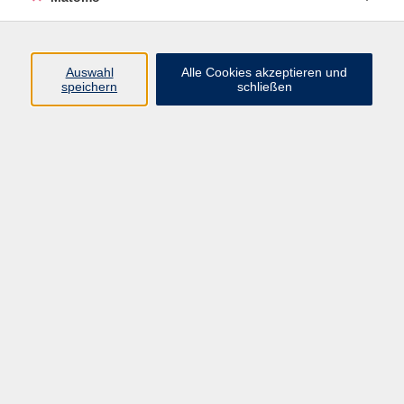
Programm
Auswahl
Alle Cookies akzeptieren und
Gesellschaft
speichern
schließen
Beruf
Sprachen
Gesundheit
Kultur
Junge vhs
Online & Hybrid
Verbraucherbildung
Inhalte
Startseite