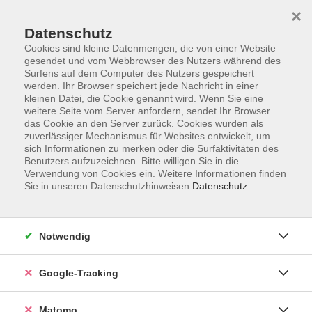
×
Datenschutz
Cookies sind kleine Datenmengen, die von einer Website
gesendet und vom Webbrowser des Nutzers während des
Surfens auf dem Computer des Nutzers gespeichert
Skip to main content
werden. Ihr Browser speichert jede Nachricht in einer
kleinen Datei, die Cookie genannt wird. Wenn Sie eine
weitere Seite vom Server anfordern, sendet Ihr Browser
Der Kurs konnte nicht gefunden werden.
das Cookie an den Server zurück. Cookies wurden als
zuverlässiger Mechanismus für Websites entwickelt, um
sich Informationen zu merken oder die Surfaktivitäten des
Benutzers aufzuzeichnen. Bitte willigen Sie in die
Verwendung von Cookies ein. Weitere Informationen finden
Sie in unseren Datenschutzhinweisen.
Datenschutz
AGB
Datenschutzerklärung
Impressum
Notwendig
Newsletter
| Login für Kursleitende
Google-Tracking
Widerruf
Matomo