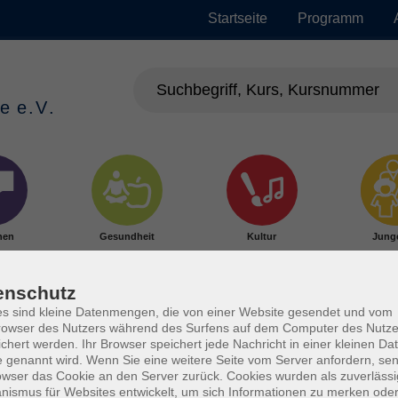
Startseite
Programm
hen
Gesundheit
Kultur
Jung
enschutz
s sind kleine Datenmengen, die von einer Website gesendet und vom
owser des Nutzers während des Surfens auf dem Computer des Nutze
chert werden. Ihr Browser speichert jede Nachricht in einer kleinen Dat
 genannt wird. Wenn Sie eine weitere Seite vom Server anfordern, se
owser das Cookie an den Server zurück. Cookies wurden als zuverlässi
ismus für Websites entwickelt, um sich Informationen zu merken oder