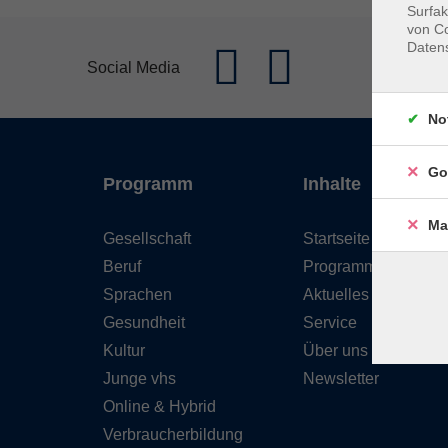
Surfak
von Co
Daten
Social Media
No
Go
Programm
Inhalte
Ma
Gesellschaft
Startseite
Beruf
Programm
Sprachen
Aktuelles
Gesundheit
Service
Kultur
Über uns
Junge vhs
Newsletter
Online & Hybrid
Verbraucherbildung