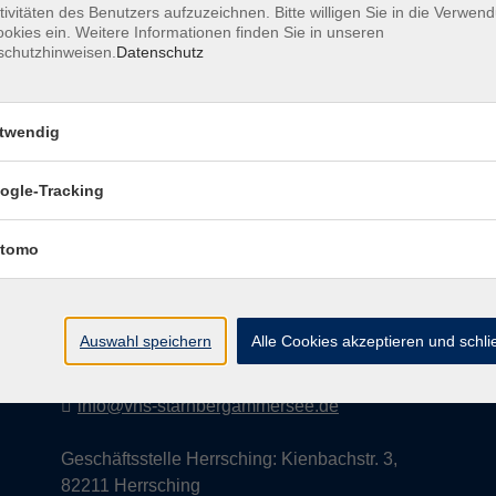
tivitäten des Benutzers aufzuzeichnen. Bitte willigen Sie in die Verwen
okies ein. Weitere Informationen finden Sie in unseren
schutzhinweisen.
Datenschutz
AGB
Datenschutzerklärung
Impress
twendig
ogle-Tracking
Kontakt
tomo
vhs StarnbergAmmersee e. V.
08151 9731210
Auswahl speichern
Alle Cookies akzeptieren und schl
Geschäftsstelle Starnberg: Bahnhofplatz 14,
82319 Starnberg
info@vhs-starnbergammersee.de
Geschäftsstelle Herrsching: Kienbachstr. 3,
82211 Herrsching