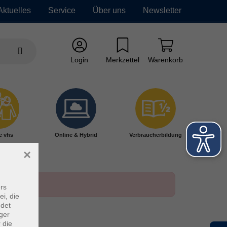
Aktuelles
Service
Über uns
Newsletter
Login
Merkzettel
Warenkorb
e vhs
Online & Hybrid
Verbraucherbildung
×
rs
ei, die
ndet
ger
 die