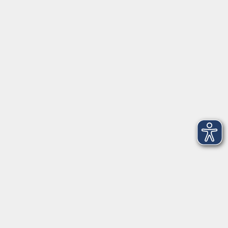
Herrsching
info@vhs-starnbergammersee.de
So erreichen Sie uns.
Öffnungszeiten
Geschäftsstelle Herrsching:
Montag - Freitag
08:30 - 12:30 Uhr
Dienstag
15:00 - 18:00 Uhr
Geschäftsstelle Starnberg:
Montag - Donnerstag
08:30 - 12:30 Uhr
Freitag
10:00 - 12:00 Uhr
Mittwoch zusätzlich
16:00 - 19:00 Uhr
Donnerstag zusätzlich
16:00 - 18:00 Uhr