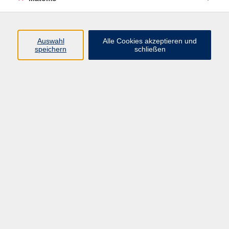
Programm
Auswahl
Alle Cookies akzeptieren und
Gesellschaft
speichern
schließen
Beruf
Sprachen
Gesundheit
Kultur
Junge vhs
Online & Hybrid
Verbraucherbildung
Inhalte
Startseite