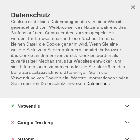
×
Datenschutz
Cookies sind kleine Datenmengen, die von einer Website
gesendet und vom Webbrowser des Nutzers während des
Surfens auf dem Computer des Nutzers gespeichert
Skip to main content
werden. Ihr Browser speichert jede Nachricht in einer
kleinen Datei, die Cookie genannt wird. Wenn Sie eine
weitere Seite vom Server anfordern, sendet Ihr Browser
Der Kurs konnte nicht gefunden werden.
das Cookie an den Server zurück. Cookies wurden als
zuverlässiger Mechanismus für Websites entwickelt, um
sich Informationen zu merken oder die Surfaktivitäten des
Benutzers aufzuzeichnen. Bitte willigen Sie in die
Verwendung von Cookies ein. Weitere Informationen finden
Sie in unseren Datenschutzhinweisen.
Datenschutz
AGB
Datenschutzerklärung
Impressum
Notwendig
Newsletter
| Login für Kursleitende
Google-Tracking
Widerruf
Matomo