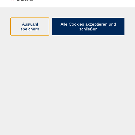
Programm
Auswahl
Alle Cookies akzeptieren und
Gesellschaft
speichern
schließen
Beruf
Sprachen
Gesundheit
Kultur
Junge vhs
Online & Hybrid
Verbraucherbildung
Inhalte
Startseite