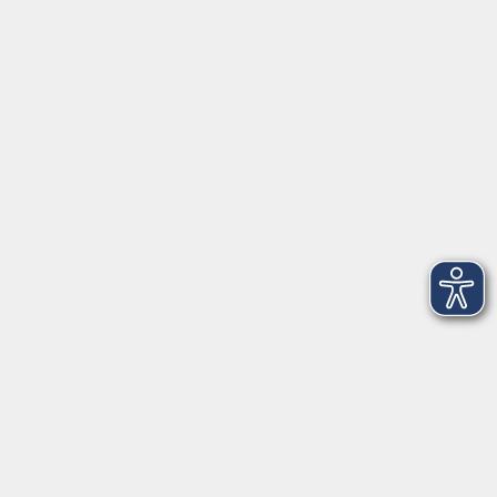
Herrsching
info@vhs-starnbergammersee.de
So erreichen Sie uns.
Öffnungszeiten
Geschäftsstelle Herrsching:
Montag - Freitag
08:30 - 12:30 Uhr
Dienstag
15:00 - 18:00 Uhr
Geschäftsstelle Starnberg:
Montag - Donnerstag
08:30 - 12:30 Uhr
Freitag
10:00 - 12:00 Uhr
Mittwoch zusätzlich
16:00 - 19:00 Uhr
Donnerstag zusätzlich
16:00 - 18:00 Uhr