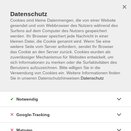
×
Datenschutz
Cookies sind kleine Datenmengen, die von einer Website
gesendet und vom Webbrowser des Nutzers während des
Surfens auf dem Computer des Nutzers gespeichert
Skip to main content
werden. Ihr Browser speichert jede Nachricht in einer
kleinen Datei, die Cookie genannt wird. Wenn Sie eine
weitere Seite vom Server anfordern, sendet Ihr Browser
Der Kurs konnte nicht gefunden werden.
das Cookie an den Server zurück. Cookies wurden als
zuverlässiger Mechanismus für Websites entwickelt, um
sich Informationen zu merken oder die Surfaktivitäten des
Benutzers aufzuzeichnen. Bitte willigen Sie in die
Verwendung von Cookies ein. Weitere Informationen finden
Sie in unseren Datenschutzhinweisen.
Datenschutz
AGB
Datenschutzerklärung
Impressum
Notwendig
Newsletter
| Login für Kursleitende
Google-Tracking
Widerruf
Matomo