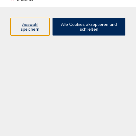
Programm
Auswahl
Alle Cookies akzeptieren und
Gesellschaft
speichern
schließen
Beruf
Sprachen
Gesundheit
Kultur
Junge vhs
Online & Hybrid
Verbraucherbildung
Inhalte
Startseite