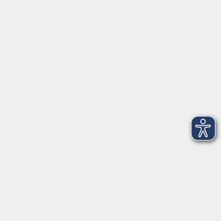
Herrsching
info@vhs-starnbergammersee.de
So erreichen Sie uns.
Öffnungszeiten
Geschäftsstelle Herrsching:
Montag - Freitag
08:30 - 12:30 Uhr
Dienstag
15:00 - 18:00 Uhr
Geschäftsstelle Starnberg:
Montag - Donnerstag
08:30 - 12:30 Uhr
Freitag
10:00 - 12:00 Uhr
Mittwoch zusätzlich
16:00 - 19:00 Uhr
Donnerstag zusätzlich
16:00 - 18:00 Uhr