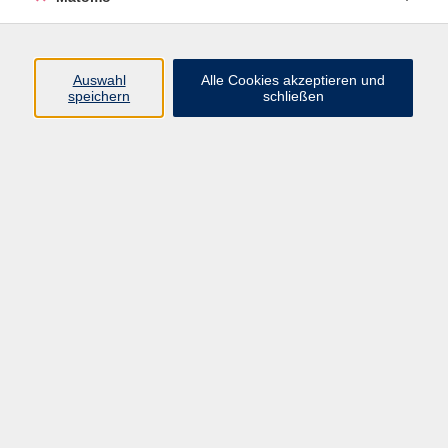
Programm
Auswahl
Alle Cookies akzeptieren und
Gesellschaft
speichern
schließen
Beruf
Sprachen
Gesundheit
Kultur
Junge vhs
Online & Hybrid
Verbraucherbildung
Inhalte
Startseite