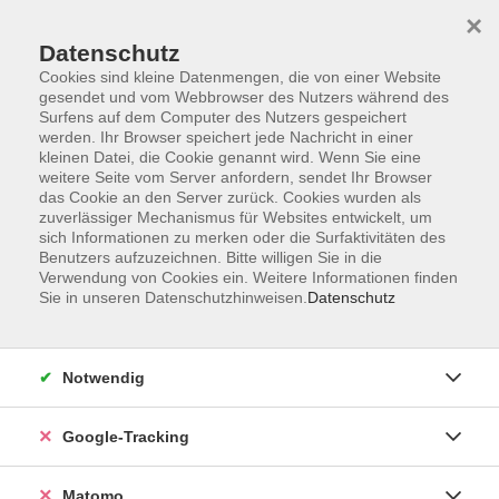
×
Datenschutz
Cookies sind kleine Datenmengen, die von einer Website
gesendet und vom Webbrowser des Nutzers während des
Surfens auf dem Computer des Nutzers gespeichert
Skip to main content
werden. Ihr Browser speichert jede Nachricht in einer
kleinen Datei, die Cookie genannt wird. Wenn Sie eine
weitere Seite vom Server anfordern, sendet Ihr Browser
Der Kurs konnte nicht gefunden werden.
das Cookie an den Server zurück. Cookies wurden als
zuverlässiger Mechanismus für Websites entwickelt, um
sich Informationen zu merken oder die Surfaktivitäten des
Benutzers aufzuzeichnen. Bitte willigen Sie in die
Verwendung von Cookies ein. Weitere Informationen finden
Sie in unseren Datenschutzhinweisen.
Datenschutz
AGB
Datenschutzerklärung
Impressum
Notwendig
Newsletter
| Login für Kursleitende
Google-Tracking
Widerruf
Matomo