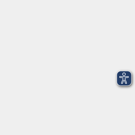
Herrsching
info@vhs-starnbergammersee.de
So erreichen Sie uns.
Öffnungszeiten
Geschäftsstelle Herrsching:
Montag - Freitag
08:30 - 12:30 Uhr
Dienstag
15:00 - 18:00 Uhr
Geschäftsstelle Starnberg:
Montag - Donnerstag
08:30 - 12:30 Uhr
Freitag
10:00 - 12:00 Uhr
Mittwoch zusätzlich
16:00 - 19:00 Uhr
Donnerstag zusätzlich
16:00 - 18:00 Uhr