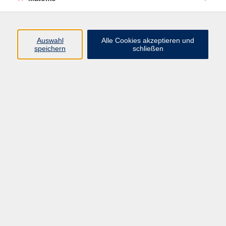
Programm
Auswahl
Alle Cookies akzeptieren und
Gesellschaft
speichern
schließen
Beruf
Sprachen
Gesundheit
Kultur
Junge vhs
Online & Hybrid
Verbraucherbildung
Inhalte
Startseite