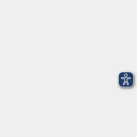
Herrsching
info@vhs-starnbergammersee.de
So erreichen Sie uns.
Öffnungszeiten
Geschäftsstelle Herrsching:
Montag - Freitag
08:30 - 12:30 Uhr
Dienstag
15:00 - 18:00 Uhr
Geschäftsstelle Starnberg:
Montag - Donnerstag
08:30 - 12:30 Uhr
Freitag
10:00 - 12:00 Uhr
Mittwoch zusätzlich
16:00 - 19:00 Uhr
Donnerstag zusätzlich
16:00 - 18:00 Uhr