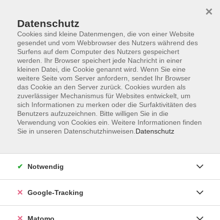
×
Datenschutz
Cookies sind kleine Datenmengen, die von einer Website
gesendet und vom Webbrowser des Nutzers während des
Surfens auf dem Computer des Nutzers gespeichert
Skip to main content
werden. Ihr Browser speichert jede Nachricht in einer
kleinen Datei, die Cookie genannt wird. Wenn Sie eine
weitere Seite vom Server anfordern, sendet Ihr Browser
Der Kurs konnte nicht gefunden werden.
das Cookie an den Server zurück. Cookies wurden als
zuverlässiger Mechanismus für Websites entwickelt, um
sich Informationen zu merken oder die Surfaktivitäten des
Benutzers aufzuzeichnen. Bitte willigen Sie in die
Verwendung von Cookies ein. Weitere Informationen finden
Sie in unseren Datenschutzhinweisen.
Datenschutz
AGB
Datenschutzerklärung
Impressum
Notwendig
Newsletter
| Login für Kursleitende
Google-Tracking
Widerruf
Matomo