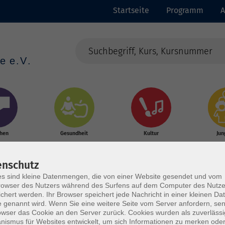
Startseite
Programm
A
chen
Gesundheit
Kultur
Jun
enschutz
s sind kleine Datenmengen, die von einer Website gesendet und vom
owser des Nutzers während des Surfens auf dem Computer des Nutze
chert werden. Ihr Browser speichert jede Nachricht in einer kleinen Dat
 genannt wird. Wenn Sie eine weitere Seite vom Server anfordern, se
owser das Cookie an den Server zurück. Cookies wurden als zuverlässi
ismus für Websites entwickelt, um sich Informationen zu merken oder