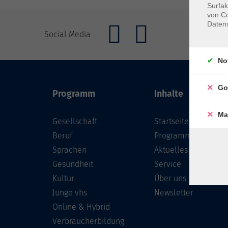
Surfak
von Co
Daten
Social Media
No
Go
Programm
Inhalte
Ma
Gesellschaft
Startseite
Beruf
Programm
Sprachen
Aktuelles
Gesundheit
Service
Kultur
Über uns
Junge vhs
Newsletter
Online & Hybrid
Verbraucherbildung