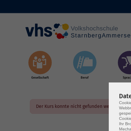
Skip to main content
Gesellschaft
Beruf
Spra
Dat
Cookie
Der Kurs konnte nicht gefunden werden.
Webbr
gespei
Cookie
Ihr Br
Mechan