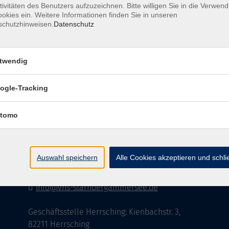
tivitäten des Benutzers aufzuzeichnen. Bitte willigen Sie in die Verwen
okies ein. Weitere Informationen finden Sie in unseren
schutzhinweisen.
Datenschutz
AGB
Datenschutzerklärung
Impressu
twendig
ogle-Tracking
Kontakt
tomo
vhs StarnbergAmmersee e. V.
08151 9731210
Auswahl speichern
Alle Cookies akzeptieren und schl
Geschäftsstelle Starnberg: Bahnhofplatz 14,
82319 Starnberg
info@vhs-starnbergammersee.de
Geschäftsstelle Herrsching: Kienbachstr. 3,
82211 Herrsching