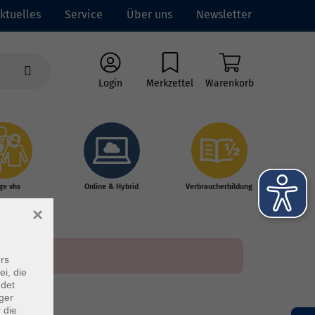
ktuelles
Service
Über uns
Newsletter
Login
Merkzettel
Warenkorb
ge vhs
Online & Hybrid
Verbraucherbildung
×
rs
ei, die
ndet
ger
 die