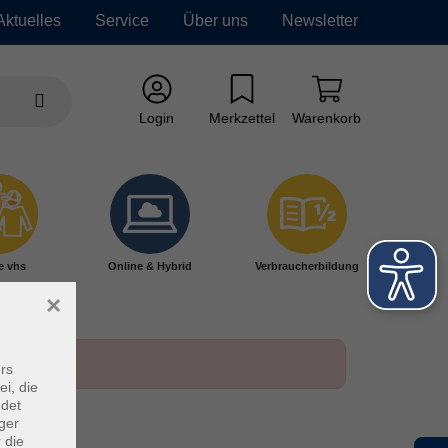
Aktuelles
Service
Über uns
Newsletter
Login
Merkzettel
Warenkorb
e vhs
Online & Hybrid
Verbraucherbildung
×
rs
ei, die
ndet
ger
 die