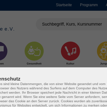
Startseite
Programm
hen
Gesundheit
Kultur
Jung
enschutz
s sind kleine Datenmengen, die von einer Website gesendet und vom
owser des Nutzers während des Surfens auf dem Computer des Nutze
chert werden. Ihr Browser speichert jede Nachricht in einer kleinen Dat
 genannt wird. Wenn Sie eine weitere Seite vom Server anfordern, se
owser das Cookie an den Server zurück. Cookies wurden als zuverlässi
ismus für Websites entwickelt, um sich Informationen zu merken oder