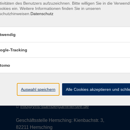
tivitäten des Benutzers aufzuzeichnen. Bitte willigen Sie in die Verwen
okies ein. Weitere Informationen finden Sie in unseren
schutzhinweisen.
Datenschutz
AGB
Datenschutzerklärung
Impress
twendig
ogle-Tracking
Kontakt
tomo
vhs StarnbergAmmersee e. V.
08151 9731210
Auswahl speichern
Alle Cookies akzeptieren und schl
Geschäftsstelle Starnberg: Bahnhofplatz 14,
82319 Starnberg
info@vhs-starnbergammersee.de
Geschäftsstelle Herrsching: Kienbachstr. 3,
82211 Herrsching