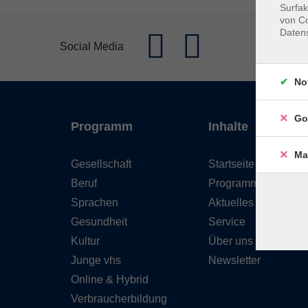
Surfak
von Co
Daten
Social Media
No
Go
Programm
Inhalte
Ma
Gesellschaft
Startseite
Beruf
Programm
Sprachen
Aktuelles
Gesundheit
Service
Kultur
Über uns
Junge vhs
Newsletter
Online & Hybrid
Verbraucherbildung