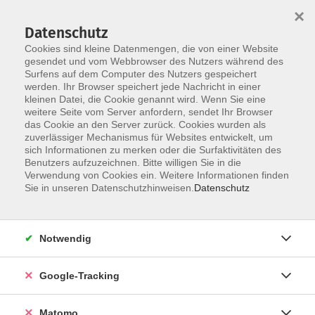
×
Datenschutz
Cookies sind kleine Datenmengen, die von einer Website
gesendet und vom Webbrowser des Nutzers während des
Surfens auf dem Computer des Nutzers gespeichert
Skip to main content
werden. Ihr Browser speichert jede Nachricht in einer
kleinen Datei, die Cookie genannt wird. Wenn Sie eine
weitere Seite vom Server anfordern, sendet Ihr Browser
Der Kurs konnte nicht gefunden werden.
das Cookie an den Server zurück. Cookies wurden als
zuverlässiger Mechanismus für Websites entwickelt, um
sich Informationen zu merken oder die Surfaktivitäten des
Benutzers aufzuzeichnen. Bitte willigen Sie in die
Verwendung von Cookies ein. Weitere Informationen finden
AGB
Sie in unseren Datenschutzhinweisen.
Datenschutz
Datenschutzerklärung
Impressum
Notwendig
Newsletter
| Login für Kursleitende
Google-Tracking
Widerruf
Matomo