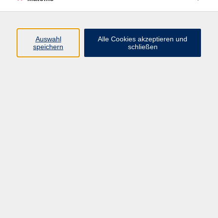
Programm
Auswahl
Alle Cookies akzeptieren und
Gesellschaft
speichern
schließen
Beruf
Sprachen
Gesundheit
Kultur
Junge vhs
Online & Hybrid
Verbraucherbildung
Inhalte
Startseite