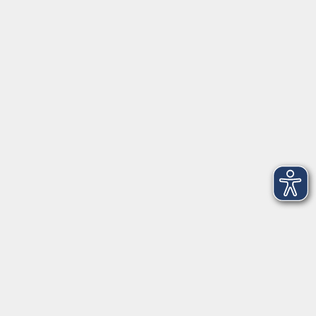
Herrsching
info@vhs-starnbergammersee.de
So erreichen Sie uns.
Öffnungszeiten
Geschäftsstelle Herrsching:
Montag - Freitag
08:30 - 12:30 Uhr
Dienstag
15:00 - 18:00 Uhr
Geschäftsstelle Starnberg:
Montag - Donnerstag
08:30 - 12:30 Uhr
Freitag
10:00 - 12:00 Uhr
Mittwoch zusätzlich
16:00 - 19:00 Uhr
Donnerstag zusätzlich
16:00 - 18:00 Uhr