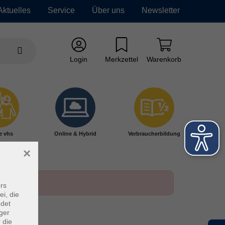
Aktuelles
Service
Über uns
Newsletter
Login
Merkzettel
Warenkorb
e vhs
Online & Hybrid
Verbraucherbildung
×
rs
ei, die
ndet
ger
 die