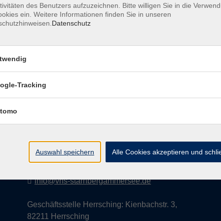
tivitäten des Benutzers aufzuzeichnen. Bitte willigen Sie in die Verwen
okies ein. Weitere Informationen finden Sie in unseren
schutzhinweisen.
Datenschutz
AGB
Datenschutzerklärung
Impress
twendig
ogle-Tracking
Kontakt
tomo
vhs StarnbergAmmersee e. V.
08151 9731210
Auswahl speichern
Alle Cookies akzeptieren und schl
Geschäftsstelle Starnberg: Bahnhofplatz 14,
82319 Starnberg
info@vhs-starnbergammersee.de
Geschäftsstelle Herrsching: Kienbachstr. 3,
82211 Herrsching