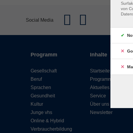
Surfak
von Co
Daten
Social Media
No
Go
Programm
Inhalte
Ma
Gesellschaft
Startseite
Beruf
Programm
Sprachen
Aktuelles
Gesundheit
Service
Kultur
Über uns
Junge vhs
Newsletter
Online & Hybrid
Verbraucherbildung