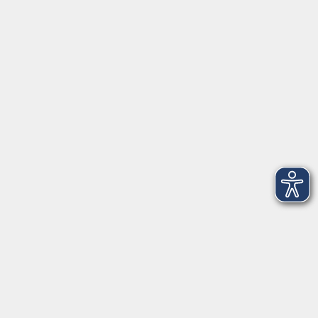
Herrsching
info@vhs-starnbergammersee.de
So erreichen Sie uns.
Öffnungszeiten
Geschäftsstelle Herrsching:
Montag - Freitag
08:30 - 12:30 Uhr
Dienstag
15:00 - 18:00 Uhr
Geschäftsstelle Starnberg:
Montag - Donnerstag
08:30 - 12:30 Uhr
Freitag
10:00 - 12:00 Uhr
Mittwoch zusätzlich
16:00 - 19:00 Uhr
Donnerstag zusätzlich
16:00 - 18:00 Uhr