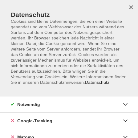
×
Datenschutz
Cookies sind kleine Datenmengen, die von einer Website
gesendet und vom Webbrowser des Nutzers während des
Surfens auf dem Computer des Nutzers gespeichert
Skip to main content
werden. Ihr Browser speichert jede Nachricht in einer
kleinen Datei, die Cookie genannt wird. Wenn Sie eine
weitere Seite vom Server anfordern, sendet Ihr Browser
Der Kurs konnte nicht gefunden werden.
das Cookie an den Server zurück. Cookies wurden als
zuverlässiger Mechanismus für Websites entwickelt, um
sich Informationen zu merken oder die Surfaktivitäten des
Benutzers aufzuzeichnen. Bitte willigen Sie in die
Verwendung von Cookies ein. Weitere Informationen finden
Sie in unseren Datenschutzhinweisen.
Datenschutz
AGB
Datenschutzerklärung
Impressum
Notwendig
Newsletter
| Login für Kursleitende
Google-Tracking
Widerruf
Matomo