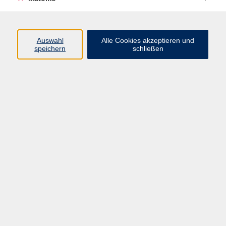
Programm
Auswahl
Alle Cookies akzeptieren und
Gesellschaft
speichern
schließen
Beruf
Sprachen
Gesundheit
Kultur
Junge vhs
Online & Hybrid
Verbraucherbildung
Inhalte
Startseite