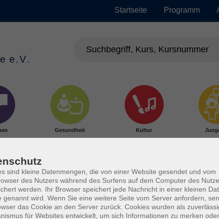
Startseite
Programm
hen
Gesundheit
Kultur
Jung
enschutz
s sind kleine Datenmengen, die von einer Website gesendet und vom
owser des Nutzers während des Surfens auf dem Computer des Nutze
chert werden. Ihr Browser speichert jede Nachricht in einer kleinen Dat
 genannt wird. Wenn Sie eine weitere Seite vom Server anfordern, se
owser das Cookie an den Server zurück. Cookies wurden als zuverlässi
ismus für Websites entwickelt, um sich Informationen zu merken oder