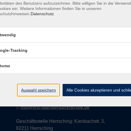
tivitäten des Benutzers aufzuzeichnen. Bitte willigen Sie in die Verwen
okies ein. Weitere Informationen finden Sie in unseren
schutzhinweisen.
Datenschutz
AGB
Datenschutzerklärung
Impress
twendig
ogle-Tracking
Kontakt
tomo
vhs StarnbergAmmersee e. V.
08151 9731210
Auswahl speichern
Alle Cookies akzeptieren und schl
Geschäftsstelle Starnberg: Bahnhofplatz 14,
82319 Starnberg
info@vhs-starnbergammersee.de
Geschäftsstelle Herrsching: Kienbachstr. 3,
82211 Herrsching