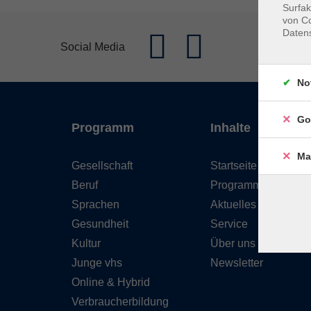
Surfak
von Co
Daten
Social Media
No
Go
Programm
Inhalte
Ma
Gesellschaft
Startseite
Beruf
Programm
Sprachen
Aktuelles
Gesundheit
Service
Kultur
Über uns
Junge vhs
Newsletter
Online & Hybrid
Verbraucherbildung