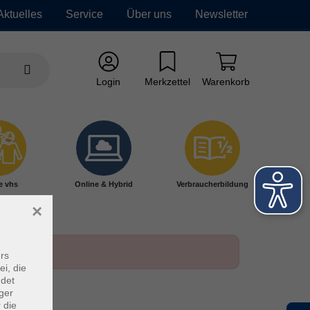
Aktuelles
Service
Über uns
Newsletter
Login
Merkzettel
Warenkorb
e vhs
Online & Hybrid
Verbraucherbildung
×
rs
ei, die
ndet
ger
 die