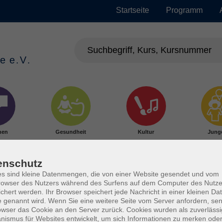
Startseite
Programm
hen
Gesundheit
Kultur
Jung
enschutz
s sind kleine Datenmengen, die von einer Website gesendet und vom
owser des Nutzers während des Surfens auf dem Computer des Nutze
chert werden. Ihr Browser speichert jede Nachricht in einer kleinen Dat
 genannt wird. Wenn Sie eine weitere Seite vom Server anfordern, se
owser das Cookie an den Server zurück. Cookies wurden als zuverlässi
ismus für Websites entwickelt, um sich Informationen zu merken oder