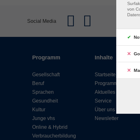
Surfak
von Co
Daten
Social Media
No
Go
Programm
Inhalte
Ma
Gesellschaft
Startseite
Beruf
Programm
Sprachen
Aktuelles
Gesundheit
Service
Kultur
Über uns
Junge vhs
Newsletter
Online & Hybrid
Verbraucherbildung