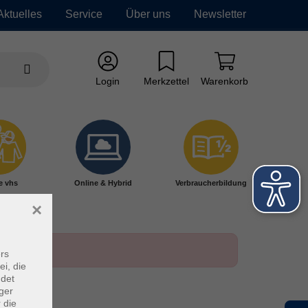
Aktuelles
Service
Über uns
Newsletter
Login
Merkzettel
Warenkorb
e vhs
Online & Hybrid
Verbraucherbildung
×
rs
ei, die
ndet
ger
 die