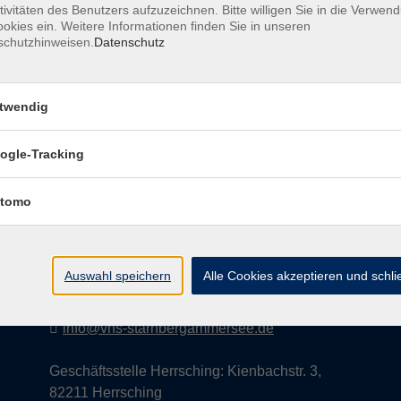
tivitäten des Benutzers aufzuzeichnen. Bitte willigen Sie in die Verwen
okies ein. Weitere Informationen finden Sie in unseren
schutzhinweisen.
Datenschutz
AGB
Datenschutzerklärung
Impress
twendig
ogle-Tracking
Kontakt
tomo
vhs StarnbergAmmersee e. V.
08151 9731210
Auswahl speichern
Alle Cookies akzeptieren und schl
Geschäftsstelle Starnberg: Bahnhofplatz 14,
82319 Starnberg
info@vhs-starnbergammersee.de
Geschäftsstelle Herrsching: Kienbachstr. 3,
82211 Herrsching