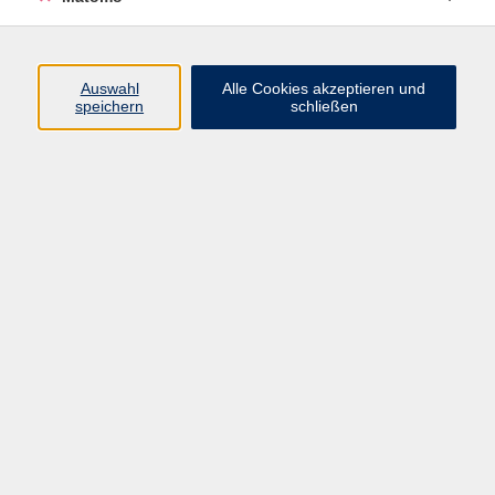
Programm
Auswahl
Alle Cookies akzeptieren und
Gesellschaft
speichern
schließen
Beruf
Sprachen
Gesundheit
Kultur
Junge vhs
Online & Hybrid
Verbraucherbildung
Inhalte
Startseite