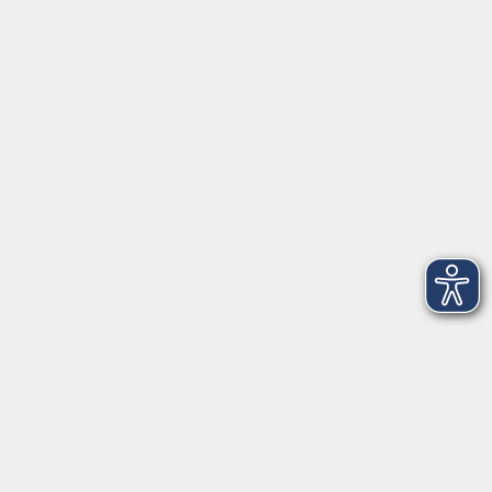
Herrsching
info@vhs-starnbergammersee.de
So erreichen Sie uns.
Öffnungszeiten
Geschäftsstelle Herrsching:
Montag - Freitag
08:30 - 12:30 Uhr
Dienstag
15:00 - 18:00 Uhr
Geschäftsstelle Starnberg:
Montag - Donnerstag
08:30 - 12:30 Uhr
Freitag
10:00 - 12:00 Uhr
Mittwoch zusätzlich
16:00 - 19:00 Uhr
Donnerstag zusätzlich
16:00 - 18:00 Uhr