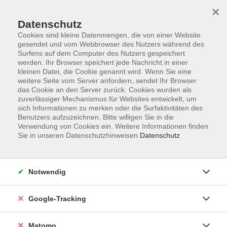
×
Datenschutz
Cookies sind kleine Datenmengen, die von einer Website
gesendet und vom Webbrowser des Nutzers während des
Surfens auf dem Computer des Nutzers gespeichert
Skip to main content
werden. Ihr Browser speichert jede Nachricht in einer
kleinen Datei, die Cookie genannt wird. Wenn Sie eine
weitere Seite vom Server anfordern, sendet Ihr Browser
Der Kurs konnte nicht gefunden werden.
das Cookie an den Server zurück. Cookies wurden als
zuverlässiger Mechanismus für Websites entwickelt, um
sich Informationen zu merken oder die Surfaktivitäten des
Benutzers aufzuzeichnen. Bitte willigen Sie in die
Verwendung von Cookies ein. Weitere Informationen finden
Sie in unseren Datenschutzhinweisen.
Datenschutz
AGB
Datenschutzerklärung
Impressum
Notwendig
Newsletter
| Login für Kursleitende
Google-Tracking
Widerruf
Matomo