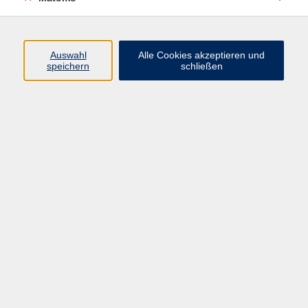
Programm
Auswahl
Alle Cookies akzeptieren und
Gesellschaft
speichern
schließen
Beruf
Sprachen
Gesundheit
Kultur
Junge vhs
Online & Hybrid
Verbraucherbildung
Inhalte
Startseite