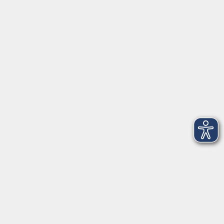
Herrsching
info@vhs-starnbergammersee.de
So erreichen Sie uns.
Öffnungszeiten
Geschäftsstelle Herrsching:
Montag - Freitag
08:30 - 12:30 Uhr
Dienstag
15:00 - 18:00 Uhr
Geschäftsstelle Starnberg:
Montag - Donnerstag
08:30 - 12:30 Uhr
Freitag
10:00 - 12:00 Uhr
Mittwoch zusätzlich
16:00 - 19:00 Uhr
Donnerstag zusätzlich
16:00 - 18:00 Uhr