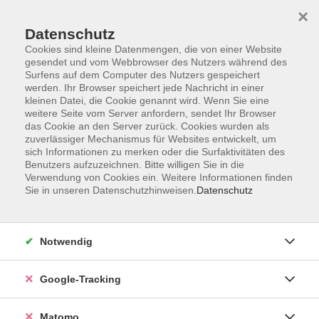
×
Datenschutz
Cookies sind kleine Datenmengen, die von einer Website
gesendet und vom Webbrowser des Nutzers während des
Surfens auf dem Computer des Nutzers gespeichert
Skip to main content
werden. Ihr Browser speichert jede Nachricht in einer
kleinen Datei, die Cookie genannt wird. Wenn Sie eine
weitere Seite vom Server anfordern, sendet Ihr Browser
Der Kurs konnte nicht gefunden werden.
das Cookie an den Server zurück. Cookies wurden als
zuverlässiger Mechanismus für Websites entwickelt, um
sich Informationen zu merken oder die Surfaktivitäten des
Benutzers aufzuzeichnen. Bitte willigen Sie in die
Verwendung von Cookies ein. Weitere Informationen finden
Sie in unseren Datenschutzhinweisen.
Datenschutz
AGB
Datenschutzerklärung
Impressum
Notwendig
Newsletter
| Login für Kursleitende
Google-Tracking
Widerruf
Matomo