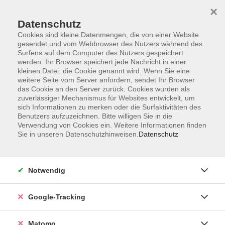
×
Datenschutz
Cookies sind kleine Datenmengen, die von einer Website
gesendet und vom Webbrowser des Nutzers während des
Surfens auf dem Computer des Nutzers gespeichert
Skip to main content
werden. Ihr Browser speichert jede Nachricht in einer
kleinen Datei, die Cookie genannt wird. Wenn Sie eine
weitere Seite vom Server anfordern, sendet Ihr Browser
Der Kurs konnte nicht gefunden werden.
das Cookie an den Server zurück. Cookies wurden als
zuverlässiger Mechanismus für Websites entwickelt, um
sich Informationen zu merken oder die Surfaktivitäten des
Benutzers aufzuzeichnen. Bitte willigen Sie in die
Verwendung von Cookies ein. Weitere Informationen finden
Sie in unseren Datenschutzhinweisen.
Datenschutz
AGB
Datenschutzerklärung
Impressum
Notwendig
Newsletter
| Login für Kursleitende
Google-Tracking
Widerruf
Matomo