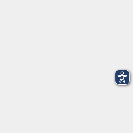
Herrsching
info@vhs-starnbergammersee.de
So erreichen Sie uns.
Öffnungszeiten
Geschäftsstelle Herrsching:
Montag - Freitag
08:30 - 12:30 Uhr
Dienstag
15:00 - 18:00 Uhr
Geschäftsstelle Starnberg:
Montag - Donnerstag
08:30 - 12:30 Uhr
Freitag
10:00 - 12:00 Uhr
Mittwoch zusätzlich
16:00 - 19:00 Uhr
Donnerstag zusätzlich
16:00 - 18:00 Uhr