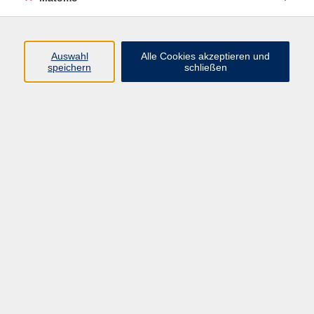
Programm
Auswahl
Alle Cookies akzeptieren und
Gesellschaft
speichern
schließen
Beruf
Sprachen
Gesundheit
Kultur
Junge vhs
Online & Hybrid
Verbraucherbildung
Inhalte
Startseite