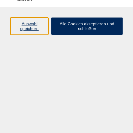
Programm
Auswahl
Alle Cookies akzeptieren und
Gesellschaft
speichern
schließen
Beruf
Sprachen
Gesundheit
Kultur
Junge vhs
Online & Hybrid
Verbraucherbildung
Inhalte
Startseite