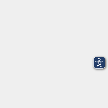
Herrsching
info@vhs-starnbergammersee.de
So erreichen Sie uns.
Öffnungszeiten
Geschäftsstelle Herrsching:
Montag - Freitag
08:30 - 12:30 Uhr
Dienstag
15:00 - 18:00 Uhr
Geschäftsstelle Starnberg:
Montag - Donnerstag
08:30 - 12:30 Uhr
Freitag
10:00 - 12:00 Uhr
Mittwoch zusätzlich
16:00 - 19:00 Uhr
Donnerstag zusätzlich
16:00 - 18:00 Uhr