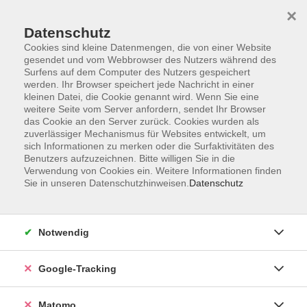
×
Datenschutz
Cookies sind kleine Datenmengen, die von einer Website
gesendet und vom Webbrowser des Nutzers während des
Surfens auf dem Computer des Nutzers gespeichert
Skip to main content
werden. Ihr Browser speichert jede Nachricht in einer
kleinen Datei, die Cookie genannt wird. Wenn Sie eine
weitere Seite vom Server anfordern, sendet Ihr Browser
Der Kurs konnte nicht gefunden werden.
das Cookie an den Server zurück. Cookies wurden als
zuverlässiger Mechanismus für Websites entwickelt, um
sich Informationen zu merken oder die Surfaktivitäten des
Benutzers aufzuzeichnen. Bitte willigen Sie in die
Verwendung von Cookies ein. Weitere Informationen finden
Sie in unseren Datenschutzhinweisen.
Datenschutz
AGB
Datenschutzerklärung
Impressum
Notwendig
Newsletter
| Login für Kursleitende
Google-Tracking
Widerruf
Matomo