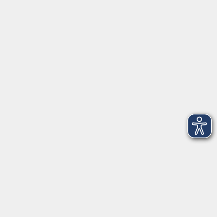
Herrsching
info@vhs-starnbergammersee.de
So erreichen Sie uns.
Öffnungszeiten
Geschäftsstelle Herrsching:
Montag - Freitag
08:30 - 12:30 Uhr
Dienstag
15:00 - 18:00 Uhr
Geschäftsstelle Starnberg:
Montag - Donnerstag
08:30 - 12:30 Uhr
Freitag
10:00 - 12:00 Uhr
Mittwoch zusätzlich
16:00 - 19:00 Uhr
Donnerstag zusätzlich
16:00 - 18:00 Uhr