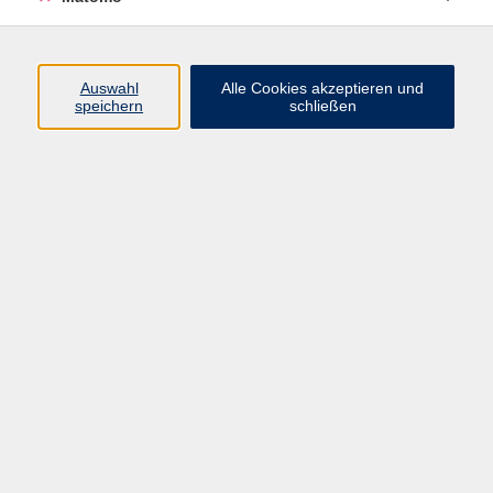
Programm
Auswahl
Alle Cookies akzeptieren und
Gesellschaft
speichern
schließen
Beruf
Sprachen
Gesundheit
Kultur
Junge vhs
Online & Hybrid
Verbraucherbildung
Inhalte
Startseite