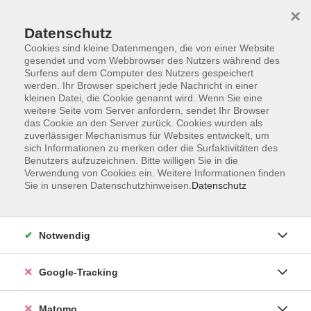
×
Datenschutz
Cookies sind kleine Datenmengen, die von einer Website
gesendet und vom Webbrowser des Nutzers während des
Surfens auf dem Computer des Nutzers gespeichert
Skip to main content
werden. Ihr Browser speichert jede Nachricht in einer
kleinen Datei, die Cookie genannt wird. Wenn Sie eine
weitere Seite vom Server anfordern, sendet Ihr Browser
Der Kurs konnte nicht gefunden werden.
das Cookie an den Server zurück. Cookies wurden als
zuverlässiger Mechanismus für Websites entwickelt, um
sich Informationen zu merken oder die Surfaktivitäten des
Benutzers aufzuzeichnen. Bitte willigen Sie in die
Verwendung von Cookies ein. Weitere Informationen finden
Sie in unseren Datenschutzhinweisen.
Datenschutz
AGB
Datenschutzerklärung
Impressum
Notwendig
Newsletter
| Login für Kursleitende
Google-Tracking
Widerruf
Matomo