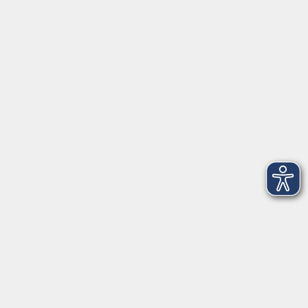
Herrsching
info@vhs-starnbergammersee.de
So erreichen Sie uns.
Öffnungszeiten
Geschäftsstelle Herrsching:
Montag - Freitag
08:30 - 12:30 Uhr
Dienstag
15:00 - 18:00 Uhr
Geschäftsstelle Starnberg:
Montag - Donnerstag
08:30 - 12:30 Uhr
Freitag
10:00 - 12:00 Uhr
Mittwoch zusätzlich
16:00 - 19:00 Uhr
Donnerstag zusätzlich
16:00 - 18:00 Uhr