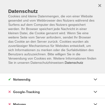
×
Datenschutz
Cookies sind kleine Datenmengen, die von einer Website
gesendet und vom Webbrowser des Nutzers während des
Surfens auf dem Computer des Nutzers gespeichert
Skip to main content
werden. Ihr Browser speichert jede Nachricht in einer
kleinen Datei, die Cookie genannt wird. Wenn Sie eine
weitere Seite vom Server anfordern, sendet Ihr Browser
Der Kurs konnte nicht gefunden werden.
das Cookie an den Server zurück. Cookies wurden als
zuverlässiger Mechanismus für Websites entwickelt, um
sich Informationen zu merken oder die Surfaktivitäten des
Benutzers aufzuzeichnen. Bitte willigen Sie in die
Verwendung von Cookies ein. Weitere Informationen finden
Sie in unseren Datenschutzhinweisen.
Datenschutz
AGB
Datenschutzerklärung
Impressum
Notwendig
Newsletter
| Login für Kursleitende
Google-Tracking
Widerruf
Matomo