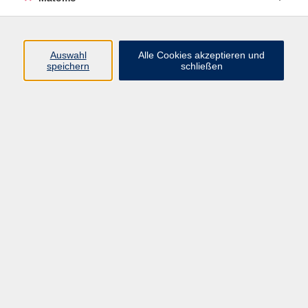
Programm
Auswahl
Alle Cookies akzeptieren und
Gesellschaft
speichern
schließen
Beruf
Sprachen
Gesundheit
Kultur
Junge vhs
Online & Hybrid
Verbraucherbildung
Inhalte
Startseite