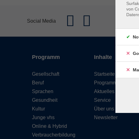
Surfak
von Co
Daten
Social Media
No
Go
Programm
Inhalte
Ma
Gesellschaft
Startseite
Beruf
Programm
Sprachen
Aktuelles
Gesundheit
Service
Kultur
Über uns
Junge vhs
Newsletter
Online & Hybrid
Verbraucherbildung