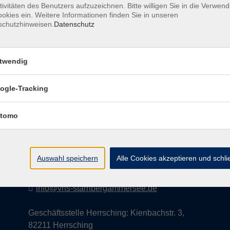
tivitäten des Benutzers aufzuzeichnen. Bitte willigen Sie in die Verwen
okies ein. Weitere Informationen finden Sie in unseren
schutzhinweisen.
Datenschutz
AGB
Datenschutzerklärung
Impress
twendig
ogle-Tracking
Kontakt
tomo
vhs StarnbergAmmersee e. V.
08151 9731210
Auswahl speichern
Alle Cookies akzeptieren und schl
Geschäftsstelle Starnberg: Bahnhofplatz 14,
82319 Starnberg
info@vhs-starnbergammersee.de
Geschäftsstelle Herrsching: Kienbachstr. 3,
82211 Herrsching