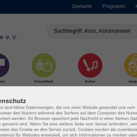
Startseite
Programm
hen
Gesundheit
Kultur
Jung
enschutz
s sind kleine Datenmengen, die von einer Website gesendet und vom
owser des Nutzers während des Surfens auf dem Computer des Nutze
chert werden. Ihr Browser speichert jede Nachricht in einer kleinen Dat
 genannt wird. Wenn Sie eine weitere Seite vom Server anfordern, se
owser das Cookie an den Server zurück. Cookies wurden als zuverlässi
ismus für Websites entwickelt, um sich Informationen zu merken oder