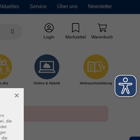
Aktuelles
Service
Über uns
Newsletter
Login
Merkzettel
Warenkorb
e vhs
Online & Hybrid
Verbraucherbildung
×
rs
ei, die
ndet
ger
 die