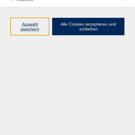
Programm
Auswahl
Alle Cookies akzeptieren und
Gesellschaft
speichern
schließen
Beruf
Sprachen
Gesundheit
Kultur
Junge vhs
Online & Hybrid
Verbraucherbildung
Inhalte
Startseite