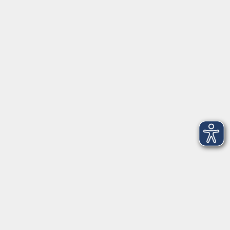
Herrsching
info@vhs-starnbergammersee.de
So erreichen Sie uns.
Öffnungszeiten
Geschäftsstelle Herrsching:
Montag - Freitag
08:30 - 12:30 Uhr
Dienstag
15:00 - 18:00 Uhr
Geschäftsstelle Starnberg:
Montag - Donnerstag
08:30 - 12:30 Uhr
Freitag
10:00 - 12:00 Uhr
Mittwoch zusätzlich
16:00 - 19:00 Uhr
Donnerstag zusätzlich
16:00 - 18:00 Uhr