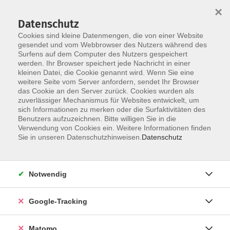
×
Datenschutz
Cookies sind kleine Datenmengen, die von einer Website
gesendet und vom Webbrowser des Nutzers während des
Surfens auf dem Computer des Nutzers gespeichert
Skip to main content
werden. Ihr Browser speichert jede Nachricht in einer
kleinen Datei, die Cookie genannt wird. Wenn Sie eine
weitere Seite vom Server anfordern, sendet Ihr Browser
Der Kurs konnte nicht gefunden werden.
das Cookie an den Server zurück. Cookies wurden als
zuverlässiger Mechanismus für Websites entwickelt, um
sich Informationen zu merken oder die Surfaktivitäten des
Benutzers aufzuzeichnen. Bitte willigen Sie in die
Verwendung von Cookies ein. Weitere Informationen finden
AGB
Sie in unseren Datenschutzhinweisen.
Datenschutz
Datenschutzerklärung
Impressum
Notwendig
Newsletter
| Login für Kursleitende
Google-Tracking
Widerruf
Matomo