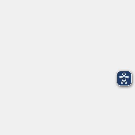
Herrsching
info@vhs-starnbergammersee.de
So erreichen Sie uns.
Öffnungszeiten
Geschäftsstelle Herrsching:
Montag - Freitag
08:30 - 12:30 Uhr
Dienstag
15:00 - 18:00 Uhr
Geschäftsstelle Starnberg:
Montag - Donnerstag
08:30 - 12:30 Uhr
Freitag
10:00 - 12:00 Uhr
Mittwoch zusätzlich
16:00 - 19:00 Uhr
Donnerstag zusätzlich
16:00 - 18:00 Uhr