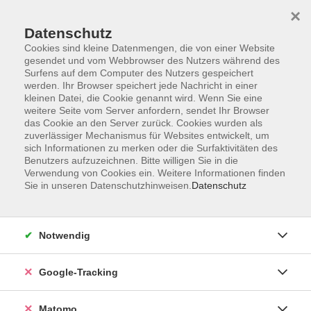
×
Datenschutz
Cookies sind kleine Datenmengen, die von einer Website
gesendet und vom Webbrowser des Nutzers während des
Surfens auf dem Computer des Nutzers gespeichert
Skip to main content
werden. Ihr Browser speichert jede Nachricht in einer
kleinen Datei, die Cookie genannt wird. Wenn Sie eine
weitere Seite vom Server anfordern, sendet Ihr Browser
Der Kurs konnte nicht gefunden werden.
das Cookie an den Server zurück. Cookies wurden als
zuverlässiger Mechanismus für Websites entwickelt, um
sich Informationen zu merken oder die Surfaktivitäten des
Benutzers aufzuzeichnen. Bitte willigen Sie in die
Verwendung von Cookies ein. Weitere Informationen finden
Sie in unseren Datenschutzhinweisen.
Datenschutz
AGB
Datenschutzerklärung
Impressum
Notwendig
Newsletter
| Login für Kursleitende
Google-Tracking
Widerruf
Matomo