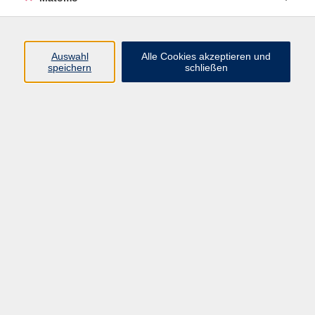
Programm
Auswahl
Alle Cookies akzeptieren und
Gesellschaft
speichern
schließen
Beruf
Sprachen
Gesundheit
Kultur
Junge vhs
Online & Hybrid
Verbraucherbildung
Inhalte
Startseite