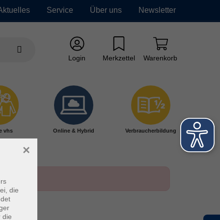
Aktuelles
Service
Über uns
Newsletter
Login
Merkzettel
Warenkorb
e vhs
Online & Hybrid
Verbraucherbildung
×
rs
ei, die
ndet
ger
 die