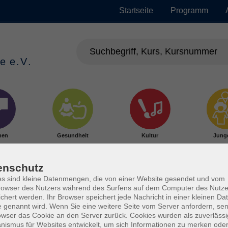
Startseite
Programm
hen
Gesundheit
Kultur
Jung
enschutz
s sind kleine Datenmengen, die von einer Website gesendet und vom
owser des Nutzers während des Surfens auf dem Computer des Nutze
chert werden. Ihr Browser speichert jede Nachricht in einer kleinen Dat
 genannt wird. Wenn Sie eine weitere Seite vom Server anfordern, se
owser das Cookie an den Server zurück. Cookies wurden als zuverlässi
ismus für Websites entwickelt, um sich Informationen zu merken oder