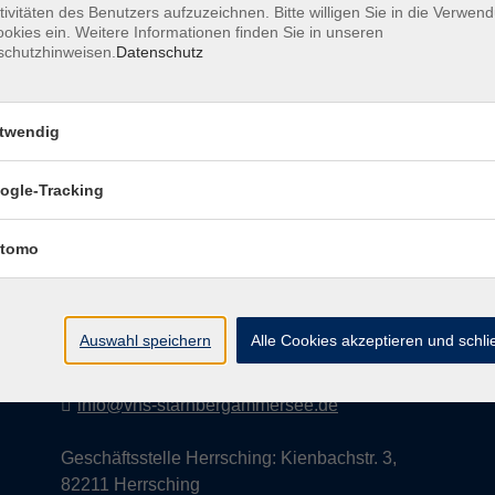
tivitäten des Benutzers aufzuzeichnen. Bitte willigen Sie in die Verwen
okies ein. Weitere Informationen finden Sie in unseren
schutzhinweisen.
Datenschutz
AGB
Datenschutzerklärung
Impress
twendig
ogle-Tracking
Kontakt
tomo
vhs StarnbergAmmersee e. V.
08151 9731210
Auswahl speichern
Alle Cookies akzeptieren und schl
Geschäftsstelle Starnberg: Bahnhofplatz 14,
82319 Starnberg
info@vhs-starnbergammersee.de
Geschäftsstelle Herrsching: Kienbachstr. 3,
82211 Herrsching