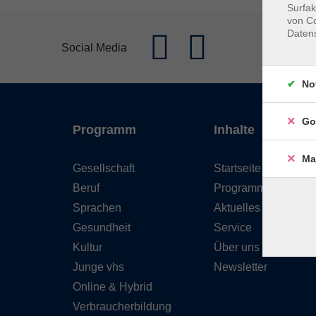
Surfak
von Co
Daten
Social Media
No
Go
Programm
Inhalte
Ma
Gesellschaft
Startseite
Beruf
Programm
Sprachen
Aktuelles
Gesundheit
Service
Kultur
Über uns
Junge vhs
Newsletter
Online & Hybrid
Verbraucherbildung