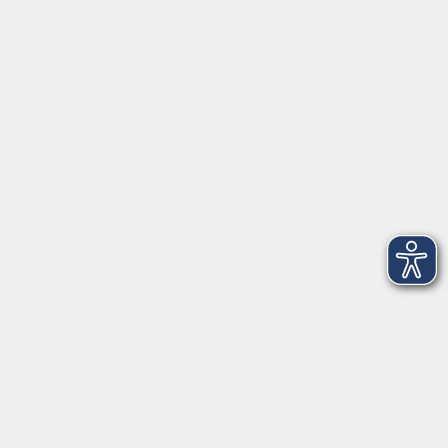
Herrsching
info@vhs-starnbergammersee.de
So erreichen Sie uns.
Öffnungszeiten
Geschäftsstelle Herrsching:
Montag - Freitag
08:30 - 12:30 Uhr
Dienstag
15:00 - 18:00 Uhr
Geschäftsstelle Starnberg:
Montag - Donnerstag
08:30 - 12:30 Uhr
Freitag
10:00 - 12:00 Uhr
Mittwoch zusätzlich
16:00 - 19:00 Uhr
Donnerstag zusätzlich
16:00 - 18:00 Uhr