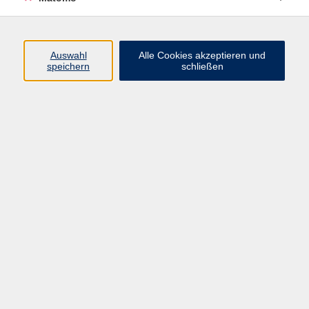
Programm
Auswahl
Alle Cookies akzeptieren und
Gesellschaft
speichern
schließen
Beruf
Sprachen
Gesundheit
Kultur
Junge vhs
Online & Hybrid
Verbraucherbildung
Inhalte
Startseite