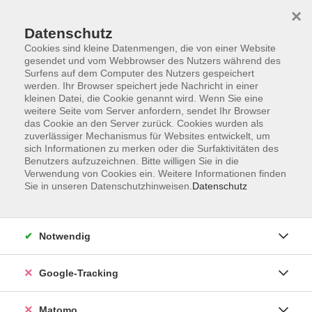
×
Datenschutz
Cookies sind kleine Datenmengen, die von einer Website
gesendet und vom Webbrowser des Nutzers während des
Surfens auf dem Computer des Nutzers gespeichert
Skip to main content
werden. Ihr Browser speichert jede Nachricht in einer
kleinen Datei, die Cookie genannt wird. Wenn Sie eine
weitere Seite vom Server anfordern, sendet Ihr Browser
Der Kurs konnte nicht gefunden werden.
das Cookie an den Server zurück. Cookies wurden als
zuverlässiger Mechanismus für Websites entwickelt, um
sich Informationen zu merken oder die Surfaktivitäten des
Benutzers aufzuzeichnen. Bitte willigen Sie in die
Verwendung von Cookies ein. Weitere Informationen finden
Sie in unseren Datenschutzhinweisen.
Datenschutz
AGB
Datenschutzerklärung
Impressum
Notwendig
Newsletter
| Login für Kursleitende
Google-Tracking
Widerruf
Matomo