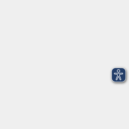
Herrsching
info@vhs-starnbergammersee.de
So erreichen Sie uns.
Öffnungszeiten
Geschäftsstelle Herrsching:
Montag - Freitag
08:30 - 12:30 Uhr
Dienstag
15:00 - 18:00 Uhr
Geschäftsstelle Starnberg:
Montag - Donnerstag
08:30 - 12:30 Uhr
Freitag
10:00 - 12:00 Uhr
Mittwoch zusätzlich
16:00 - 19:00 Uhr
Donnerstag zusätzlich
16:00 - 18:00 Uhr