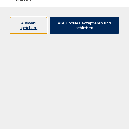
Programm
Auswahl
Alle Cookies akzeptieren und
Gesellschaft
speichern
schließen
Beruf
Sprachen
Gesundheit
Kultur
Junge vhs
Online & Hybrid
Verbraucherbildung
Inhalte
Startseite