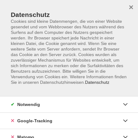
×
Datenschutz
Cookies sind kleine Datenmengen, die von einer Website
gesendet und vom Webbrowser des Nutzers während des
Surfens auf dem Computer des Nutzers gespeichert
Skip to main content
werden. Ihr Browser speichert jede Nachricht in einer
kleinen Datei, die Cookie genannt wird. Wenn Sie eine
weitere Seite vom Server anfordern, sendet Ihr Browser
Der Kurs konnte nicht gefunden werden.
das Cookie an den Server zurück. Cookies wurden als
zuverlässiger Mechanismus für Websites entwickelt, um
sich Informationen zu merken oder die Surfaktivitäten des
Benutzers aufzuzeichnen. Bitte willigen Sie in die
Verwendung von Cookies ein. Weitere Informationen finden
Sie in unseren Datenschutzhinweisen.
Datenschutz
AGB
Datenschutzerklärung
Impressum
Notwendig
Newsletter
| Login für Kursleitende
Google-Tracking
Widerruf
Matomo