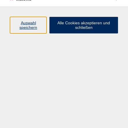
Programm
Auswahl
Alle Cookies akzeptieren und
Gesellschaft
speichern
schließen
Beruf
Sprachen
Gesundheit
Kultur
Junge vhs
Online & Hybrid
Verbraucherbildung
Inhalte
Startseite