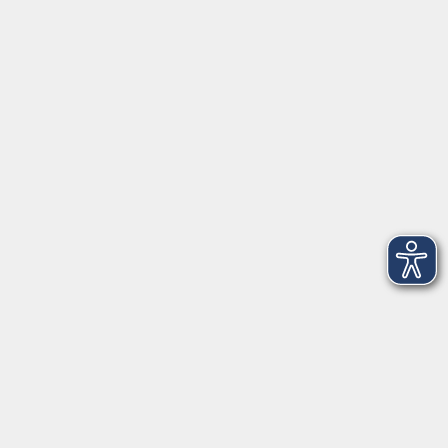
Herrsching
info@vhs-starnbergammersee.de
So erreichen Sie uns.
Öffnungszeiten
Geschäftsstelle Herrsching:
Montag - Freitag
08:30 - 12:30 Uhr
Dienstag
15:00 - 18:00 Uhr
Geschäftsstelle Starnberg:
Montag - Donnerstag
08:30 - 12:30 Uhr
Freitag
10:00 - 12:00 Uhr
Mittwoch zusätzlich
16:00 - 19:00 Uhr
Donnerstag zusätzlich
16:00 - 18:00 Uhr