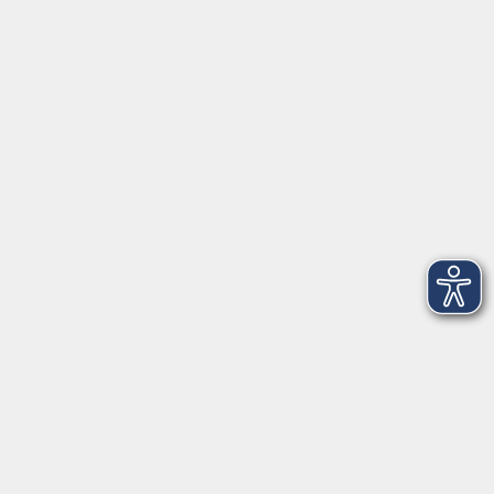
Herrsching
info@vhs-starnbergammersee.de
So erreichen Sie uns.
Öffnungszeiten
Geschäftsstelle Herrsching:
Montag - Freitag
08:30 - 12:30 Uhr
Dienstag
15:00 - 18:00 Uhr
Geschäftsstelle Starnberg:
Montag - Donnerstag
08:30 - 12:30 Uhr
Freitag
10:00 - 12:00 Uhr
Mittwoch zusätzlich
16:00 - 19:00 Uhr
Donnerstag zusätzlich
16:00 - 18:00 Uhr