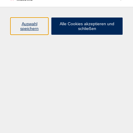
Programm
Auswahl
Alle Cookies akzeptieren und
Gesellschaft
speichern
schließen
Beruf
Sprachen
Gesundheit
Kultur
Junge vhs
Online & Hybrid
Verbraucherbildung
Inhalte
Startseite