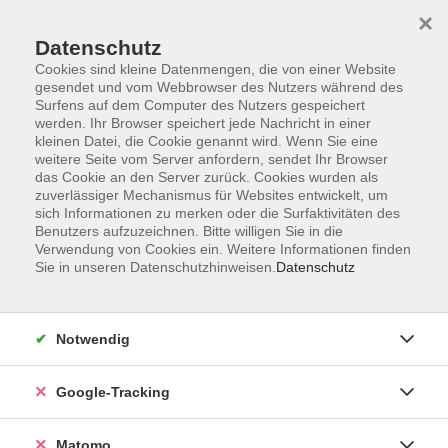
×
Datenschutz
Cookies sind kleine Datenmengen, die von einer Website
gesendet und vom Webbrowser des Nutzers während des
Surfens auf dem Computer des Nutzers gespeichert
Skip to main content
werden. Ihr Browser speichert jede Nachricht in einer
kleinen Datei, die Cookie genannt wird. Wenn Sie eine
weitere Seite vom Server anfordern, sendet Ihr Browser
Der Kurs konnte nicht gefunden werden.
das Cookie an den Server zurück. Cookies wurden als
zuverlässiger Mechanismus für Websites entwickelt, um
sich Informationen zu merken oder die Surfaktivitäten des
Benutzers aufzuzeichnen. Bitte willigen Sie in die
Verwendung von Cookies ein. Weitere Informationen finden
Sie in unseren Datenschutzhinweisen.
Datenschutz
AGB
Datenschutzerklärung
Impressum
Notwendig
Newsletter
| Login für Kursleitende
Google-Tracking
Widerruf
Matomo