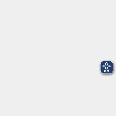
Herrsching
info@vhs-starnbergammersee.de
So erreichen Sie uns.
Öffnungszeiten
Geschäftsstelle Herrsching:
Montag - Freitag
08:30 - 12:30 Uhr
Dienstag
15:00 - 18:00 Uhr
Geschäftsstelle Starnberg:
Montag - Donnerstag
08:30 - 12:30 Uhr
Freitag
10:00 - 12:00 Uhr
Mittwoch zusätzlich
16:00 - 19:00 Uhr
Donnerstag zusätzlich
16:00 - 18:00 Uhr