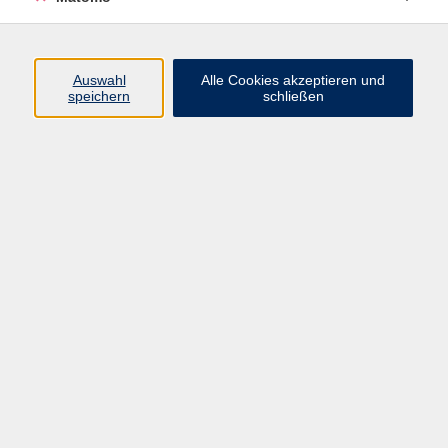
Programm
Auswahl
Alle Cookies akzeptieren und
Gesellschaft
speichern
schließen
Beruf
Sprachen
Gesundheit
Kultur
Junge vhs
Online & Hybrid
Verbraucherbildung
Inhalte
Startseite