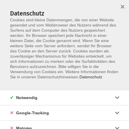
×
Datenschutz
Cookies sind kleine Datenmengen, die von einer Website
gesendet und vom Webbrowser des Nutzers während des
Surfens auf dem Computer des Nutzers gespeichert
Skip to main content
werden. Ihr Browser speichert jede Nachricht in einer
kleinen Datei, die Cookie genannt wird. Wenn Sie eine
weitere Seite vom Server anfordern, sendet Ihr Browser
Der Kurs konnte nicht gefunden werden.
das Cookie an den Server zurück. Cookies wurden als
zuverlässiger Mechanismus für Websites entwickelt, um
sich Informationen zu merken oder die Surfaktivitäten des
Benutzers aufzuzeichnen. Bitte willigen Sie in die
Verwendung von Cookies ein. Weitere Informationen finden
AGB
Sie in unseren Datenschutzhinweisen.
Datenschutz
Datenschutzerklärung
Impressum
Notwendig
Newsletter
| Login für Kursleitende
Google-Tracking
Widerruf
Matomo