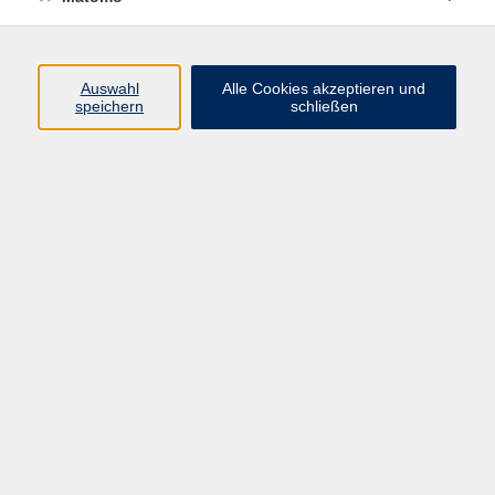
Programm
Auswahl
Alle Cookies akzeptieren und
Gesellschaft
speichern
schließen
Beruf
Sprachen
Gesundheit
Kultur
Junge vhs
Online & Hybrid
Verbraucherbildung
Inhalte
Startseite