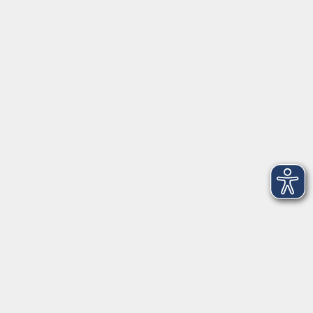
Herrsching
info@vhs-starnbergammersee.de
So erreichen Sie uns.
Öffnungszeiten
Geschäftsstelle Herrsching:
Montag - Freitag
08:30 - 12:30 Uhr
Dienstag
15:00 - 18:00 Uhr
Geschäftsstelle Starnberg:
Montag - Donnerstag
08:30 - 12:30 Uhr
Freitag
10:00 - 12:00 Uhr
Mittwoch zusätzlich
16:00 - 19:00 Uhr
Donnerstag zusätzlich
16:00 - 18:00 Uhr