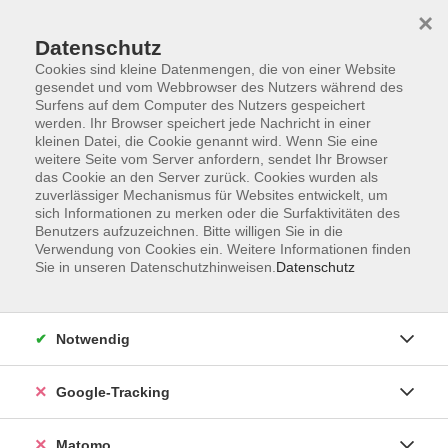
×
Datenschutz
Cookies sind kleine Datenmengen, die von einer Website
gesendet und vom Webbrowser des Nutzers während des
Surfens auf dem Computer des Nutzers gespeichert
Skip to main content
werden. Ihr Browser speichert jede Nachricht in einer
kleinen Datei, die Cookie genannt wird. Wenn Sie eine
weitere Seite vom Server anfordern, sendet Ihr Browser
Der Kurs konnte nicht gefunden werden.
das Cookie an den Server zurück. Cookies wurden als
zuverlässiger Mechanismus für Websites entwickelt, um
sich Informationen zu merken oder die Surfaktivitäten des
Benutzers aufzuzeichnen. Bitte willigen Sie in die
Verwendung von Cookies ein. Weitere Informationen finden
Sie in unseren Datenschutzhinweisen.
Datenschutz
AGB
Datenschutzerklärung
Impressum
Notwendig
Newsletter
| Login für Kursleitende
Google-Tracking
Widerruf
Matomo