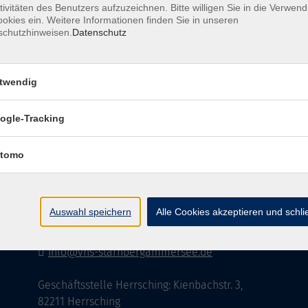
tivitäten des Benutzers aufzuzeichnen. Bitte willigen Sie in die Verwen
okies ein. Weitere Informationen finden Sie in unseren
schutzhinweisen.
Datenschutz
AGB
Datenschutzerklärung
Impressu
twendig
ogle-Tracking
Kontakt
tomo
vhs StarnbergAmmersee e. V.
08151 9731210
Auswahl speichern
Alle Cookies akzeptieren und schl
Geschäftsstelle Starnberg: Bahnhofplatz 14,
82319 Starnberg
info@vhs-starnbergammersee.de
Geschäftsstelle Herrsching: Kienbachstr. 3,
82211 Herrsching