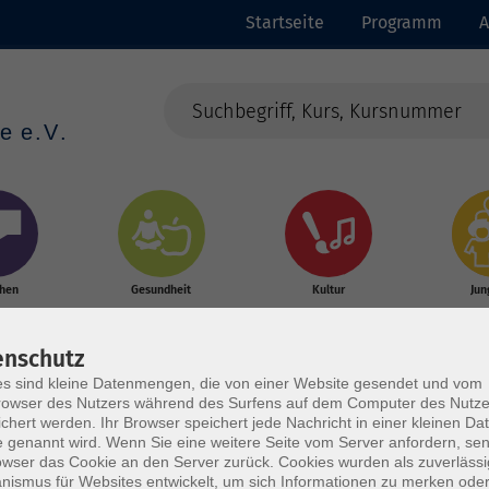
Startseite
Programm
A
chen
Gesundheit
Kultur
Jun
enschutz
s sind kleine Datenmengen, die von einer Website gesendet und vom
owser des Nutzers während des Surfens auf dem Computer des Nutze
chert werden. Ihr Browser speichert jede Nachricht in einer kleinen Dat
 genannt wird. Wenn Sie eine weitere Seite vom Server anfordern, se
owser das Cookie an den Server zurück. Cookies wurden als zuverlässi
ismus für Websites entwickelt, um sich Informationen zu merken oder