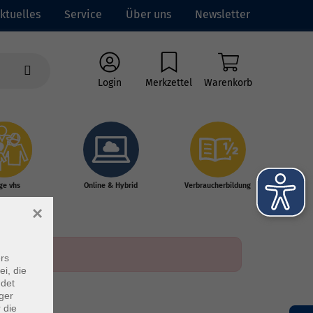
ktuelles
Service
Über uns
Newsletter
Login
Merkzettel
Warenkorb
ge vhs
Online & Hybrid
Verbraucherbildung
×
rs
ei, die
ndet
ger
 die