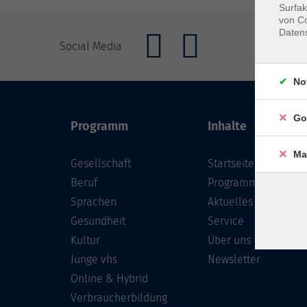
Surfak
von Co
Daten
Social Media
No
Go
Programm
Inhalte
Ma
Gesellschaft
Startseite
Beruf
Programm
Sprachen
Aktuelles
Gesundheit
Service
Kultur
Über uns
Junge vhs
Newsletter
Online & Hybrid
Verbraucherbildung