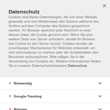
×
Datenschutz
Cookies sind kleine Datenmengen, die von einer Website
gesendet und vom Webbrowser des Nutzers während des
Surfens auf dem Computer des Nutzers gespeichert
Skip to main content
werden. Ihr Browser speichert jede Nachricht in einer
kleinen Datei, die Cookie genannt wird. Wenn Sie eine
weitere Seite vom Server anfordern, sendet Ihr Browser
Der Kurs konnte nicht gefunden werden.
das Cookie an den Server zurück. Cookies wurden als
zuverlässiger Mechanismus für Websites entwickelt, um
sich Informationen zu merken oder die Surfaktivitäten des
Benutzers aufzuzeichnen. Bitte willigen Sie in die
Verwendung von Cookies ein. Weitere Informationen finden
Sie in unseren Datenschutzhinweisen.
Datenschutz
AGB
Datenschutzerklärung
Impressum
Notwendig
Newsletter
| Login für Kursleitende
Google-Tracking
Widerruf
Matomo