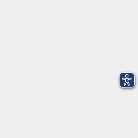
Herrsching
info@vhs-starnbergammersee.de
So erreichen Sie uns.
Öffnungszeiten
Geschäftsstelle Herrsching:
Montag - Freitag
08:30 - 12:30 Uhr
Dienstag
15:00 - 18:00 Uhr
Geschäftsstelle Starnberg:
Montag - Donnerstag
08:30 - 12:30 Uhr
Freitag
10:00 - 12:00 Uhr
Mittwoch zusätzlich
16:00 - 19:00 Uhr
Donnerstag zusätzlich
16:00 - 18:00 Uhr