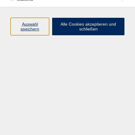
Programm
Auswahl
Alle Cookies akzeptieren und
Gesellschaft
speichern
schließen
Beruf
Sprachen
Gesundheit
Kultur
Junge vhs
Online & Hybrid
Verbraucherbildung
Inhalte
Startseite