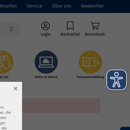
ktuelles
Service
Über uns
Newsletter
Login
Merkzettel
Warenkorb
ge vhs
Online & Hybrid
Verbraucherbildung
×
rs
ei, die
ndet
ger
 die