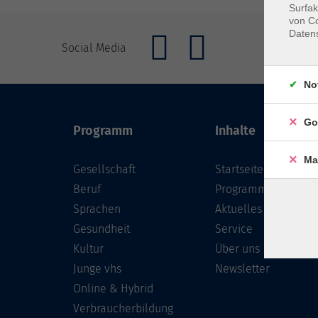
Surfak
von Co
Daten
Social Media
No
Go
Programm
Inhalte
Ma
Gesellschaft
Startseite
Beruf
Programm
Sprachen
Aktuelles
Gesundheit
Service
Kultur
Über uns
Junge vhs
Newsletter
Online & Hybrid
Verbraucherbildung