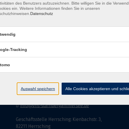
tivitäten des Benutzers aufzuzeichnen. Bitte willigen Sie in die Verwen
okies ein. Weitere Informationen finden Sie in unseren
schutzhinweisen.
Datenschutz
AGB
Datenschutzerklärung
Impressu
twendig
ogle-Tracking
Kontakt
tomo
vhs StarnbergAmmersee e. V.
08151 9731210
Auswahl speichern
Alle Cookies akzeptieren und schl
Geschäftsstelle Starnberg: Bahnhofplatz 14,
82319 Starnberg
info@vhs-starnbergammersee.de
Geschäftsstelle Herrsching: Kienbachstr. 3,
82211 Herrsching