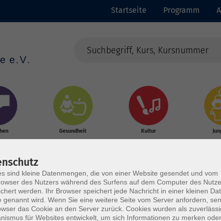
Startseite
Programm
A
chen
Gesundheit
Kultur
Jun
enschutz
s sind kleine Datenmengen, die von einer Website gesendet und vom
owser des Nutzers während des Surfens auf dem Computer des Nutze
chert werden. Ihr Browser speichert jede Nachricht in einer kleinen Dat
 genannt wird. Wenn Sie eine weitere Seite vom Server anfordern, se
owser das Cookie an den Server zurück. Cookies wurden als zuverlässi
ismus für Websites entwickelt, um sich Informationen zu merken oder