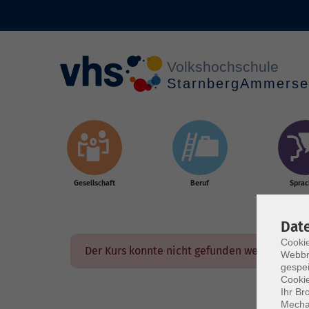
Skip to main content
Gesellschaft
Beruf
Spra
Dat
Cookie
Der Kurs konnte nicht gefunden werden.
Webbr
gespei
Cookie
Ihr Br
Mechan