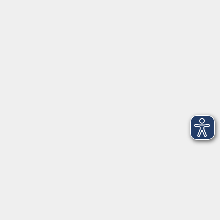
Herrsching
info@vhs-starnbergammersee.de
So erreichen Sie uns.
Öffnungszeiten
Geschäftsstelle Herrsching:
Montag - Freitag
08:30 - 12:30 Uhr
Dienstag
15:00 - 18:00 Uhr
Geschäftsstelle Starnberg:
Montag - Donnerstag
08:30 - 12:30 Uhr
Freitag
10:00 - 12:00 Uhr
Mittwoch zusätzlich
16:00 - 19:00 Uhr
Donnerstag zusätzlich
16:00 - 18:00 Uhr