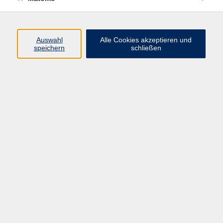
Programm
Auswahl
Alle Cookies akzeptieren und
Gesellschaft
speichern
schließen
Beruf
Sprachen
Gesundheit
Kultur
Junge vhs
Online & Hybrid
Verbraucherbildung
Inhalte
Startseite