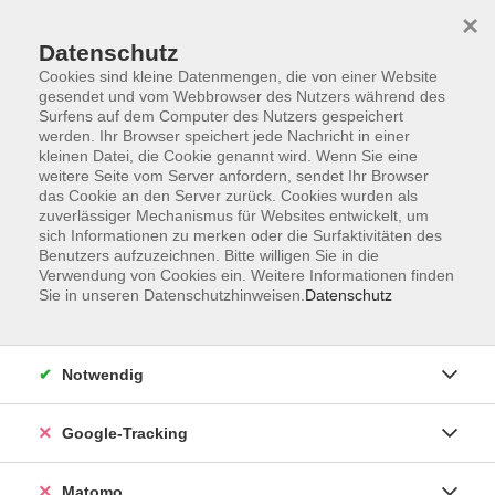
×
Datenschutz
Cookies sind kleine Datenmengen, die von einer Website
gesendet und vom Webbrowser des Nutzers während des
Surfens auf dem Computer des Nutzers gespeichert
Skip to main content
werden. Ihr Browser speichert jede Nachricht in einer
kleinen Datei, die Cookie genannt wird. Wenn Sie eine
weitere Seite vom Server anfordern, sendet Ihr Browser
Der Kurs konnte nicht gefunden werden.
das Cookie an den Server zurück. Cookies wurden als
zuverlässiger Mechanismus für Websites entwickelt, um
sich Informationen zu merken oder die Surfaktivitäten des
Benutzers aufzuzeichnen. Bitte willigen Sie in die
Verwendung von Cookies ein. Weitere Informationen finden
Sie in unseren Datenschutzhinweisen.
Datenschutz
AGB
Datenschutzerklärung
Impressum
Notwendig
Newsletter
| Login für Kursleitende
Google-Tracking
Widerruf
Matomo