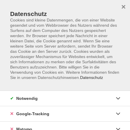
×
Datenschutz
Cookies sind kleine Datenmengen, die von einer Website
gesendet und vom Webbrowser des Nutzers während des
Surfens auf dem Computer des Nutzers gespeichert
Skip to main content
werden. Ihr Browser speichert jede Nachricht in einer
kleinen Datei, die Cookie genannt wird. Wenn Sie eine
weitere Seite vom Server anfordern, sendet Ihr Browser
Der Kurs konnte nicht gefunden werden.
das Cookie an den Server zurück. Cookies wurden als
zuverlässiger Mechanismus für Websites entwickelt, um
sich Informationen zu merken oder die Surfaktivitäten des
Benutzers aufzuzeichnen. Bitte willigen Sie in die
Verwendung von Cookies ein. Weitere Informationen finden
Sie in unseren Datenschutzhinweisen.
Datenschutz
AGB
Datenschutzerklärung
Impressum
Notwendig
Newsletter
| Login für Kursleitende
Google-Tracking
Widerruf
Matomo