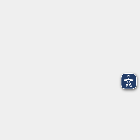
Herrsching
info@vhs-starnbergammersee.de
So erreichen Sie uns.
Öffnungszeiten
Geschäftsstelle Herrsching:
Montag - Freitag
08:30 - 12:30 Uhr
Dienstag
15:00 - 18:00 Uhr
Geschäftsstelle Starnberg:
Montag - Donnerstag
08:30 - 12:30 Uhr
Freitag
10:00 - 12:00 Uhr
Mittwoch zusätzlich
16:00 - 19:00 Uhr
Donnerstag zusätzlich
16:00 - 18:00 Uhr