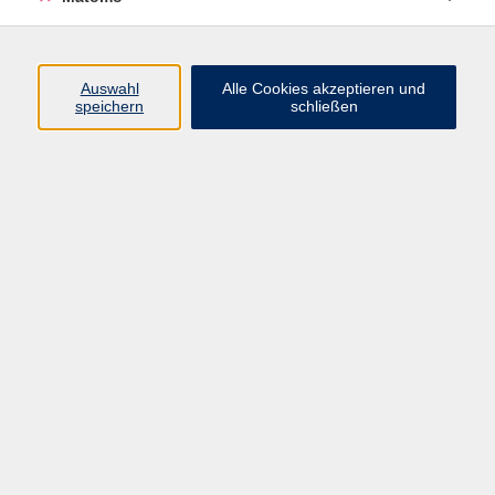
Programm
Auswahl
Alle Cookies akzeptieren und
Gesellschaft
speichern
schließen
Beruf
Sprachen
Gesundheit
Kultur
Junge vhs
Online & Hybrid
Verbraucherbildung
Inhalte
Startseite