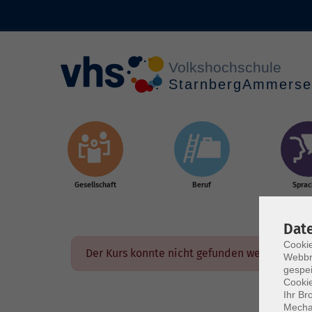
Skip to main content
Gesellschaft
Beruf
Spra
Dat
Cookie
Der Kurs konnte nicht gefunden werden.
Webbr
gespei
Cookie
Ihr Br
Mechan