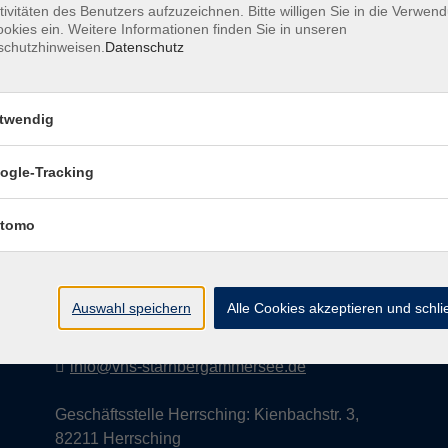
tivitäten des Benutzers aufzuzeichnen. Bitte willigen Sie in die Verwen
okies ein. Weitere Informationen finden Sie in unseren
schutzhinweisen.
Datenschutz
AGB
Datenschutzerklärung
Impress
twendig
ogle-Tracking
Kontakt
tomo
vhs StarnbergAmmersee e. V.
08151 9731210
Auswahl speichern
Alle Cookies akzeptieren und schl
Geschäftsstelle Starnberg: Bahnhofplatz 14,
82319 Starnberg
info@vhs-starnbergammersee.de
Geschäftsstelle Herrsching: Kienbachstr. 3,
82211 Herrsching