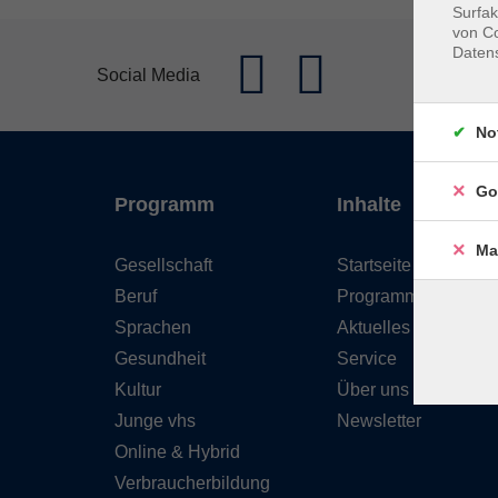
Surfak
von Co
Daten
Social Media
No
Go
Programm
Inhalte
Ma
Gesellschaft
Startseite
Beruf
Programm
Sprachen
Aktuelles
Gesundheit
Service
Kultur
Über uns
Junge vhs
Newsletter
Online & Hybrid
Verbraucherbildung