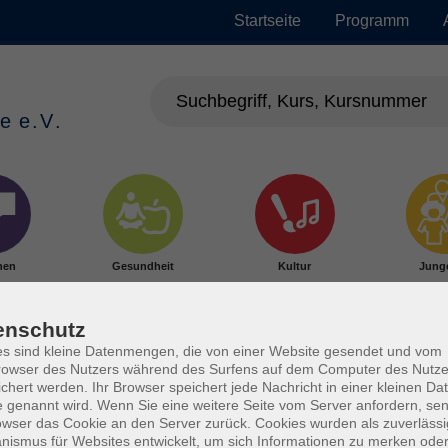
Startseite
Programm
hen
Gesundheit
Kultur
Jung
enschutz
s sind kleine Datenmengen, die von einer Website gesendet und vom
owser des Nutzers während des Surfens auf dem Computer des Nutze
chert werden. Ihr Browser speichert jede Nachricht in einer kleinen Dat
 genannt wird. Wenn Sie eine weitere Seite vom Server anfordern, se
owser das Cookie an den Server zurück. Cookies wurden als zuverlässi
ismus für Websites entwickelt, um sich Informationen zu merken oder