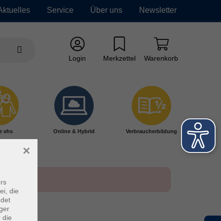
Aktuelles
Service
Über uns
Newsletter
Login
Merkzettel
Warenkorb
e vhs
Online & Hybrid
Verbraucherbildung
×
rs
ei, die
ndet
ger
 die