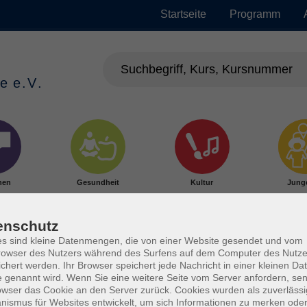
Startseite
Programm
hen
Gesundheit
Kultur
Jung
enschutz
s sind kleine Datenmengen, die von einer Website gesendet und vom
owser des Nutzers während des Surfens auf dem Computer des Nutze
chert werden. Ihr Browser speichert jede Nachricht in einer kleinen Dat
 genannt wird. Wenn Sie eine weitere Seite vom Server anfordern, se
owser das Cookie an den Server zurück. Cookies wurden als zuverlässi
ismus für Websites entwickelt, um sich Informationen zu merken oder