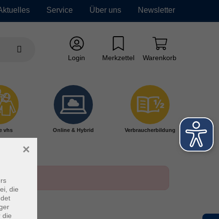
Aktuelles
Service
Über uns
Newsletter
Login
Merkzettel
Warenkorb
e vhs
Online & Hybrid
Verbraucherbildung
×
rs
ei, die
ndet
ger
 die