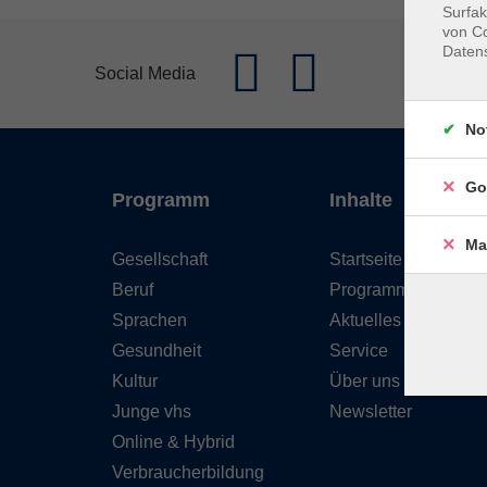
Surfak
von Co
Daten
Social Media
No
Go
Programm
Inhalte
Ma
Gesellschaft
Startseite
Beruf
Programm
Sprachen
Aktuelles
Gesundheit
Service
Kultur
Über uns
Junge vhs
Newsletter
Online & Hybrid
Verbraucherbildung