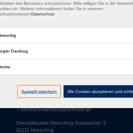
tivitäten des Benutzers aufzuzeichnen. Bitte willigen Sie in die Verwen
okies ein. Weitere Informationen finden Sie in unseren
schutzhinweisen.
Datenschutz
AGB
Datenschutzerklärung
Impress
twendig
ogle-Tracking
Kontakt
tomo
vhs StarnbergAmmersee e. V.
08151 9731210
Auswahl speichern
Alle Cookies akzeptieren und schl
Geschäftsstelle Starnberg: Bahnhofplatz 14,
82319 Starnberg
info@vhs-starnbergammersee.de
Geschäftsstelle Herrsching: Kienbachstr. 3,
82211 Herrsching