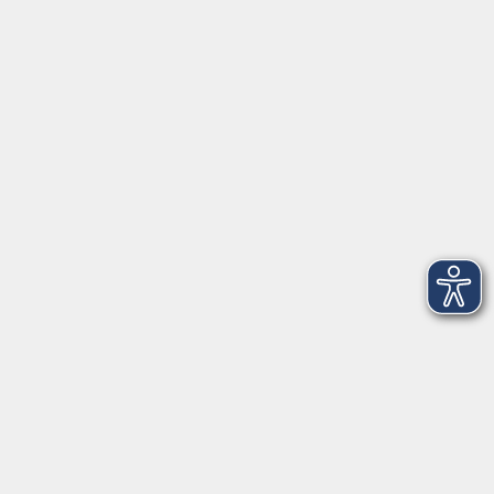
Herrsching
info@vhs-starnbergammersee.de
So erreichen Sie uns.
Öffnungszeiten
Geschäftsstelle Herrsching:
Montag - Freitag
08:30 - 12:30 Uhr
Dienstag
15:00 - 18:00 Uhr
Geschäftsstelle Starnberg:
Montag - Donnerstag
08:30 - 12:30 Uhr
Freitag
10:00 - 12:00 Uhr
Mittwoch zusätzlich
16:00 - 19:00 Uhr
Donnerstag zusätzlich
16:00 - 18:00 Uhr