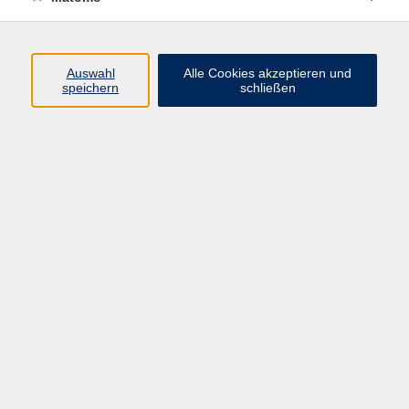
Programm
Auswahl
Alle Cookies akzeptieren und
Gesellschaft
speichern
schließen
Beruf
Sprachen
Gesundheit
Kultur
Junge vhs
Online & Hybrid
Verbraucherbildung
Inhalte
Startseite