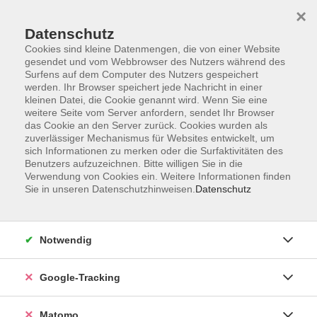
×
Datenschutz
Cookies sind kleine Datenmengen, die von einer Website
gesendet und vom Webbrowser des Nutzers während des
Surfens auf dem Computer des Nutzers gespeichert
Skip to main content
werden. Ihr Browser speichert jede Nachricht in einer
kleinen Datei, die Cookie genannt wird. Wenn Sie eine
weitere Seite vom Server anfordern, sendet Ihr Browser
Der Kurs konnte nicht gefunden werden.
das Cookie an den Server zurück. Cookies wurden als
zuverlässiger Mechanismus für Websites entwickelt, um
sich Informationen zu merken oder die Surfaktivitäten des
Benutzers aufzuzeichnen. Bitte willigen Sie in die
Verwendung von Cookies ein. Weitere Informationen finden
Sie in unseren Datenschutzhinweisen.
Datenschutz
AGB
Datenschutzerklärung
Impressum
Notwendig
Newsletter
| Login für Kursleitende
Google-Tracking
Widerruf
Matomo