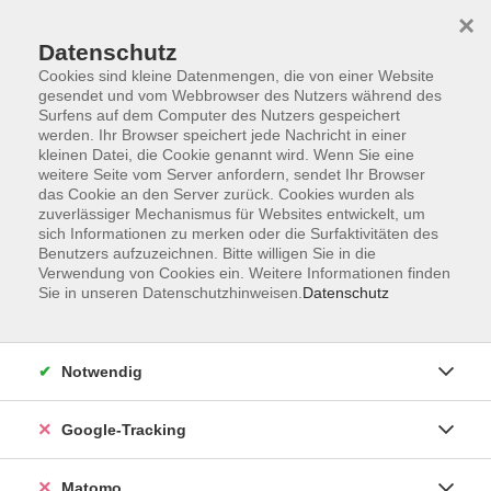
×
Datenschutz
Cookies sind kleine Datenmengen, die von einer Website
gesendet und vom Webbrowser des Nutzers während des
Surfens auf dem Computer des Nutzers gespeichert
Skip to main content
werden. Ihr Browser speichert jede Nachricht in einer
kleinen Datei, die Cookie genannt wird. Wenn Sie eine
weitere Seite vom Server anfordern, sendet Ihr Browser
Der Kurs konnte nicht gefunden werden.
das Cookie an den Server zurück. Cookies wurden als
zuverlässiger Mechanismus für Websites entwickelt, um
sich Informationen zu merken oder die Surfaktivitäten des
Benutzers aufzuzeichnen. Bitte willigen Sie in die
Verwendung von Cookies ein. Weitere Informationen finden
Sie in unseren Datenschutzhinweisen.
Datenschutz
AGB
Datenschutzerklärung
Impressum
Notwendig
Newsletter
| Login für Kursleitende
Google-Tracking
Widerruf
Matomo