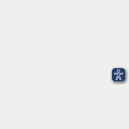
Herrsching
info@vhs-starnbergammersee.de
So erreichen Sie uns.
Öffnungszeiten
Geschäftsstelle Herrsching:
Montag - Freitag
08:30 - 12:30 Uhr
Dienstag
15:00 - 18:00 Uhr
Geschäftsstelle Starnberg:
Montag - Donnerstag
08:30 - 12:30 Uhr
Freitag
10:00 - 12:00 Uhr
Mittwoch zusätzlich
16:00 - 19:00 Uhr
Donnerstag zusätzlich
16:00 - 18:00 Uhr