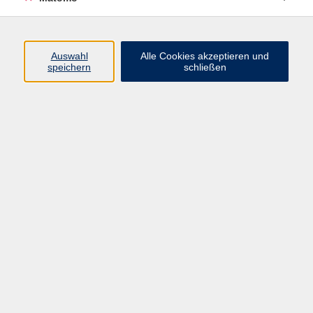
Programm
Auswahl
Alle Cookies akzeptieren und
Gesellschaft
speichern
schließen
Beruf
Sprachen
Gesundheit
Kultur
Junge vhs
Online & Hybrid
Verbraucherbildung
Inhalte
Startseite