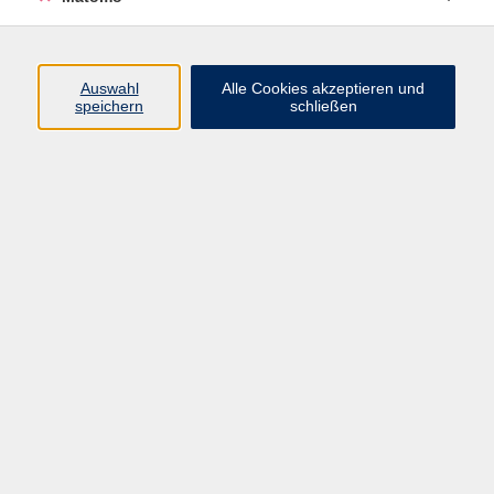
Programm
Auswahl
Alle Cookies akzeptieren und
Gesellschaft
speichern
schließen
Beruf
Sprachen
Gesundheit
Kultur
Junge vhs
Online & Hybrid
Verbraucherbildung
Inhalte
Startseite