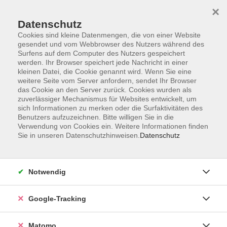
×
Datenschutz
Cookies sind kleine Datenmengen, die von einer Website
gesendet und vom Webbrowser des Nutzers während des
Surfens auf dem Computer des Nutzers gespeichert
Skip to main content
werden. Ihr Browser speichert jede Nachricht in einer
kleinen Datei, die Cookie genannt wird. Wenn Sie eine
weitere Seite vom Server anfordern, sendet Ihr Browser
Der Kurs konnte nicht gefunden werden.
das Cookie an den Server zurück. Cookies wurden als
zuverlässiger Mechanismus für Websites entwickelt, um
sich Informationen zu merken oder die Surfaktivitäten des
Benutzers aufzuzeichnen. Bitte willigen Sie in die
Verwendung von Cookies ein. Weitere Informationen finden
Sie in unseren Datenschutzhinweisen.
Datenschutz
AGB
Datenschutzerklärung
Impressum
Notwendig
Newsletter
| Login für Kursleitende
Google-Tracking
Widerruf
Matomo