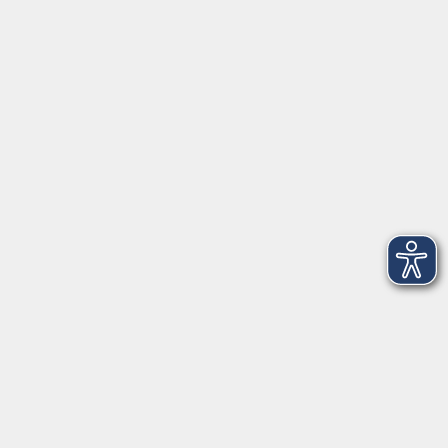
Herrsching
info@vhs-starnbergammersee.de
So erreichen Sie uns.
Öffnungszeiten
Geschäftsstelle Herrsching:
Montag - Freitag
08:30 - 12:30 Uhr
Dienstag
15:00 - 18:00 Uhr
Geschäftsstelle Starnberg:
Montag - Donnerstag
08:30 - 12:30 Uhr
Freitag
10:00 - 12:00 Uhr
Mittwoch zusätzlich
16:00 - 19:00 Uhr
Donnerstag zusätzlich
16:00 - 18:00 Uhr