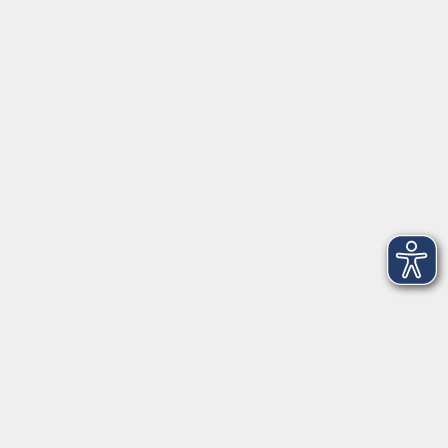
Herrsching
info@vhs-starnbergammersee.de
So erreichen Sie uns.
Öffnungszeiten
Geschäftsstelle Herrsching:
Montag - Freitag
08:30 - 12:30 Uhr
Dienstag
15:00 - 18:00 Uhr
Geschäftsstelle Starnberg:
Montag - Donnerstag
08:30 - 12:30 Uhr
Freitag
10:00 - 12:00 Uhr
Mittwoch zusätzlich
16:00 - 19:00 Uhr
Donnerstag zusätzlich
16:00 - 18:00 Uhr