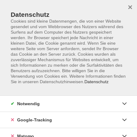
×
Datenschutz
Cookies sind kleine Datenmengen, die von einer Website
gesendet und vom Webbrowser des Nutzers während des
Surfens auf dem Computer des Nutzers gespeichert
Skip to main content
werden. Ihr Browser speichert jede Nachricht in einer
kleinen Datei, die Cookie genannt wird. Wenn Sie eine
weitere Seite vom Server anfordern, sendet Ihr Browser
Der Kurs konnte nicht gefunden werden.
das Cookie an den Server zurück. Cookies wurden als
zuverlässiger Mechanismus für Websites entwickelt, um
sich Informationen zu merken oder die Surfaktivitäten des
Benutzers aufzuzeichnen. Bitte willigen Sie in die
Verwendung von Cookies ein. Weitere Informationen finden
Sie in unseren Datenschutzhinweisen.
Datenschutz
AGB
Datenschutzerklärung
Impressum
Notwendig
Newsletter
| Login für Kursleitende
Google-Tracking
Widerruf
Matomo