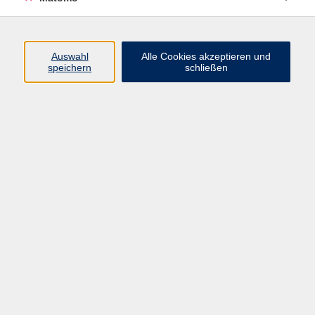
Programm
Auswahl
Alle Cookies akzeptieren und
Gesellschaft
speichern
schließen
Beruf
Sprachen
Gesundheit
Kultur
Junge vhs
Online & Hybrid
Verbraucherbildung
Inhalte
Startseite