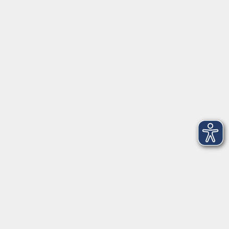
Herrsching
info@vhs-starnbergammersee.de
So erreichen Sie uns.
Öffnungszeiten
Geschäftsstelle Herrsching:
Montag - Freitag
08:30 - 12:30 Uhr
Dienstag
15:00 - 18:00 Uhr
Geschäftsstelle Starnberg:
Montag - Donnerstag
08:30 - 12:30 Uhr
Freitag
10:00 - 12:00 Uhr
Mittwoch zusätzlich
16:00 - 19:00 Uhr
Donnerstag zusätzlich
16:00 - 18:00 Uhr