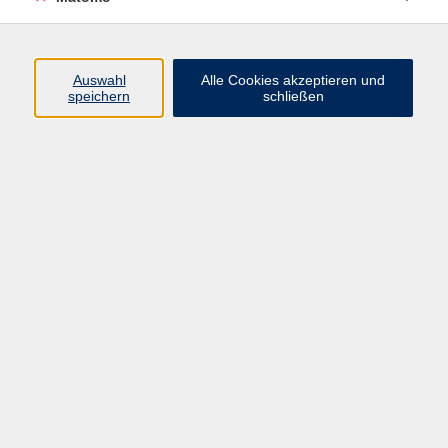
Programm
Auswahl
Alle Cookies akzeptieren und
Gesellschaft
speichern
schließen
Beruf
Sprachen
Gesundheit
Kultur
Junge vhs
Online & Hybrid
Verbraucherbildung
Inhalte
Startseite