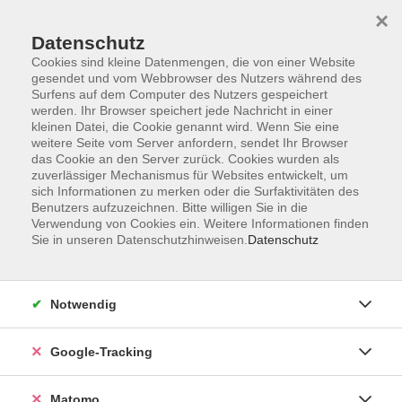
×
Datenschutz
Cookies sind kleine Datenmengen, die von einer Website
gesendet und vom Webbrowser des Nutzers während des
Surfens auf dem Computer des Nutzers gespeichert
Skip to main content
werden. Ihr Browser speichert jede Nachricht in einer
kleinen Datei, die Cookie genannt wird. Wenn Sie eine
weitere Seite vom Server anfordern, sendet Ihr Browser
Der Kurs konnte nicht gefunden werden.
das Cookie an den Server zurück. Cookies wurden als
zuverlässiger Mechanismus für Websites entwickelt, um
sich Informationen zu merken oder die Surfaktivitäten des
Benutzers aufzuzeichnen. Bitte willigen Sie in die
Verwendung von Cookies ein. Weitere Informationen finden
Sie in unseren Datenschutzhinweisen.
Datenschutz
AGB
Datenschutzerklärung
Impressum
Notwendig
Newsletter
| Login für Kursleitende
Google-Tracking
Widerruf
Matomo